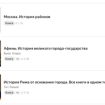
Москва. История районов
Книга
1.2k
Афины. История великого города-государства
Брюс Кларк
Книга
2.8k
18
+
История Рима от основания города. Все книги в одном 
Тит Ливий
Книга
4.5k
18
+