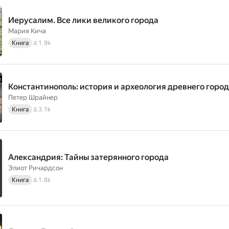
Иерусалим. Все лики великого города
Мария Кича
Книга
1.9k
Константинополь: история и археология древнего горо
Петер Шрайнер
Книга
3.1k
Александрия: Тайны затерянного города
Элиот Ричардсон
Книга
1.8k