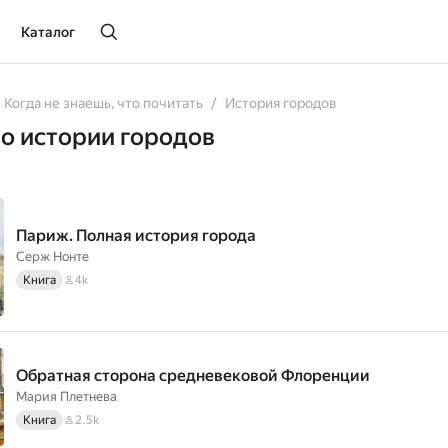
Каталог
Когда не знаешь, что почитать
История городов
 о истории городов
Париж. Полная история города
Серж Нонте
Книга
4k
Обратная сторона средневековой Флоренции
Мария Плетнева
Книга
2.5k