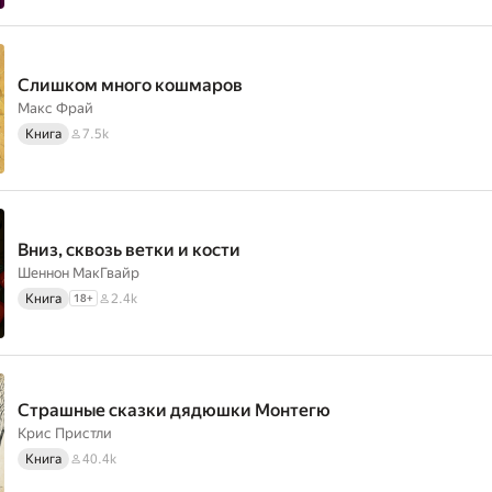
Слишком много кошмаров
Макс Фрай
Книга
7.5k
Вниз, сквозь ветки и кости
Шеннон МакГвайр
Книга
2.4k
18
+
Страшные сказки дядюшки Монтегю
Крис Пристли
Книга
40.4k