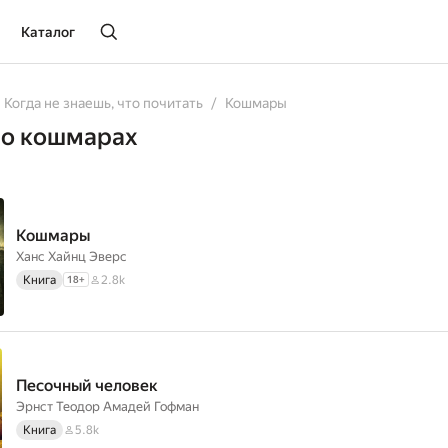
Каталог
Когда не знаешь, что почитать
Кошмары
 о кошмарах
Кошмары
Ханс Хайнц Эверс
Книга
2.8k
18
+
Песочный человек
Эрнст Теодор Амадей Гофман
Книга
5.8k