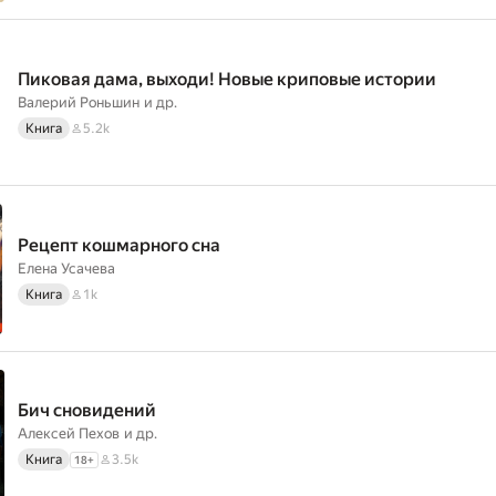
Пиковая дама, выходи! Новые криповые истории
Валерий Роньшин
и др.
Книга
5.2k
Рецепт кошмарного сна
Елена Усачева
Книга
1k
Бич сновидений
Алексей Пехов
и др.
Книга
3.5k
18
+