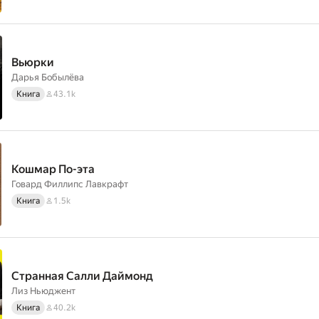
Вьюрки
Дарья Бобылёва
Книга
43.1k
Кошмар По-эта
Говард Филлипс Лавкрафт
Книга
1.5k
Странная Салли Даймонд
Лиз Ньюджент
Книга
40.2k