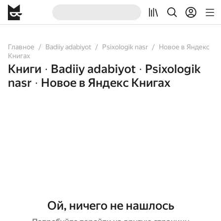
Главное
Badiiy adabiyot
Psixologik nasr
Новое в Яндекс
Книгах
Книги
Badiiy adabiyot
Psixologik
•
•
nasr
Новое в Яндекс Книгах
•
Ой, ничего не нашлось