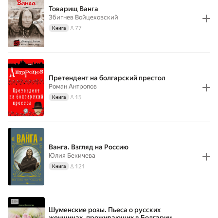
Товарищ Ванга
Збигнев Войцеховский
77
Книга
Претендент на болгарский престол
Роман Антропов
15
Книга
Ванга. Взгляд на Россию
Юлия Бекичева
121
Книга
Шуменские розы. Пьеса о русских
женщинах, проживающих в Болгарии