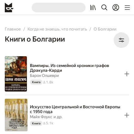
All
Books
Главное
Когда не знаешь, что почитать
О Болгарии
Книги о Болгарии
Вампиры. Из семейной хроники графов
Дракула-Карди
Барон Олшеври
1.8k
Книга
Искусство Центральной и Восточной Европы
с 1950 года
Майя Фоукс
и др.
5.1k
Книга