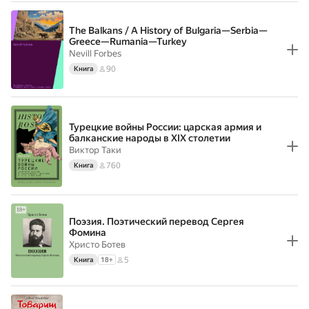
The Balkans / A History of Bulgaria—Serbia—
Greece—Rumania—Turkey
Nevill Forbes
90
Книга
Турецкие войны России: царская армия и
балканские народы в XIX столетии
Виктор Таки
760
Книга
Поэзия. Поэтический перевод Сергея
Фомина
Христо Ботев
5
Книга
18
+