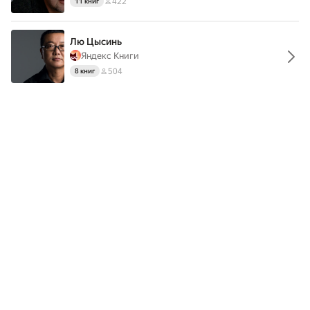
422
11 книг
Лю Цысинь
Яндекс Книги
504
8 книг