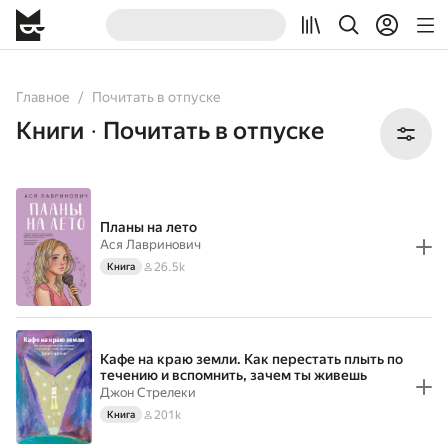
All
Books
Главное
Почитать в отпуске
Книги
Почитать в отпуске
•
Планы на лето
Ася Лавринович
26.5k
Книга
Кафе на краю земли. Как перестать плыть по
течению и вспомнить, зачем ты живешь
Джон Стрелеки
201k
Книга