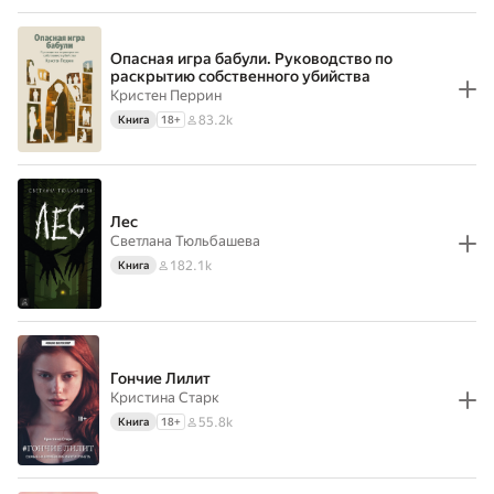
Опасная игра бабули. Руководство по
раскрытию собственного убийства
Кристен Перрин
83.2k
Книга
18
+
Лес
Светлана Тюльбашева
182.1k
Книга
Гончие Лилит
Кристина Старк
55.8k
Книга
18
+