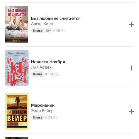
Без любви не считается
Алекс Хилл
46.3k
Книга
18
+
Невеста Ноября
Лия Арден
110.9k
Книга
Марсианин
Энди Вейер
74.3k
Книга