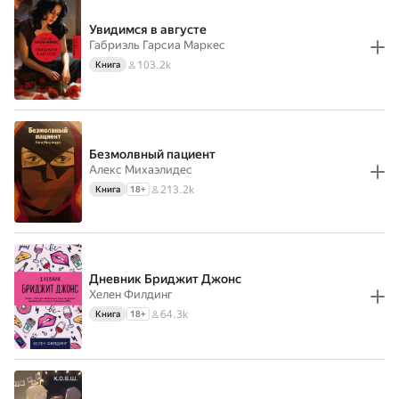
Увидимся в августе
Габриэль Гарсиа Маркес
103.2k
Книга
Безмолвный пациент
Алекс Михаэлидес
213.2k
Книга
18
+
Дневник Бриджит Джонс
Хелен Филдинг
64.3k
Книга
18
+