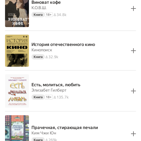
Виноват кофе
К.О.В.Ш.
34.8k
Книга
18
+
История отечественного кино
Кинопоиск
32.9k
Книга
Есть, молиться, любить
Элизабет Гилберт
135.7k
Книга
18
+
Прачечная, стирающая печали
Ким Чжи Юн
269k
Книга