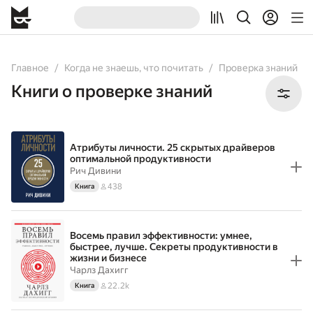
All
Books
Главное
Когда не знаешь, что почитать
Проверка знаний
Книги о проверке знаний
Атрибуты личности. 25 скрытых драйверов
оптимальной продуктивности
Рич Дивини
438
Книга
Восемь правил эффективности: умнее,
быстрее, лучше. Секреты продуктивности в
жизни и бизнесе
Чарлз Дахигг
22.2k
Книга