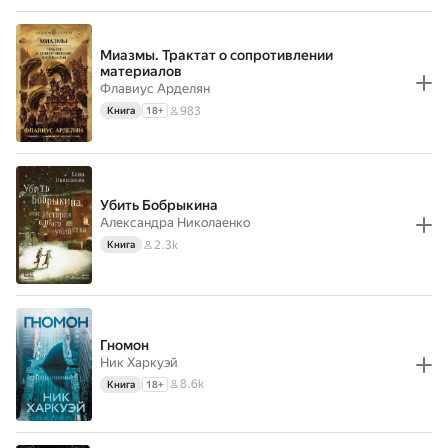
Миазмы. Трактат о сопротивлении
материалов
Флавиус Арделян
983
Книга
18
+
Убить Бобрыкина
Александра Николаенко
2.3k
Книга
Гномон
Ник Харкуэй
8.6k
Книга
18
+