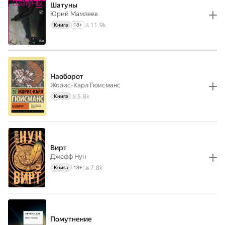
Шатуны
Юрий Мамлеев
11.9k
Книга
18
+
Наоборот
Жорис-Карл Гюисманс
5.8k
Книга
Вирт
Джефф Нун
7.8k
Книга
18
+
Помутнение