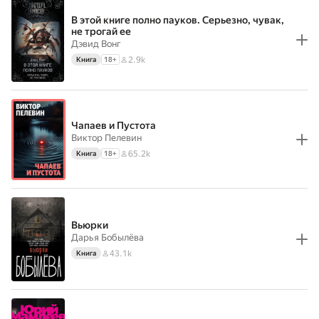
В этой книге полно пауков. Серьезно, чувак,
не трогай ее
Дэвид Вонг
2.9k
Книга
18
+
Чапаев и Пустота
Виктор Пелевин
65.2k
Книга
18
+
Вьюрки
Дарья Бобылёва
43.1k
Книга