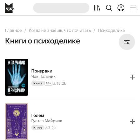
All
Books
Главное
Когда не знаешь, что почитать
Психоделика
Книги о психоделике
Призраки
Чак Паланик
18.2k
Книга
18
+
Голем
Густав Майринк
3.2k
Книга