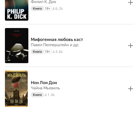
Филип К. Дик
6.2k
Книга
18
+
Мифогенная любовь каст
Павел Пепперштейн
и др.
4.6k
Книга
18
+
Нон Лон Дон
Чайна Мьевиль
1.4k
Книга