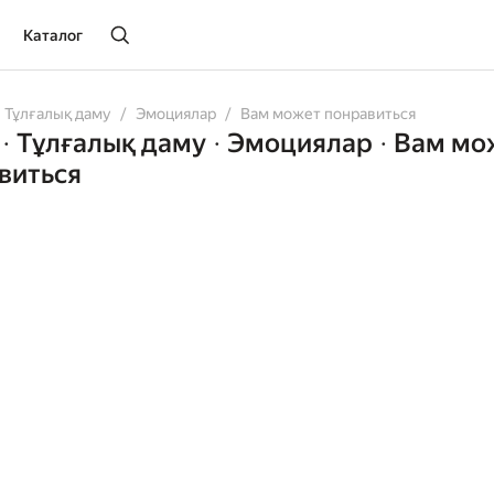
Каталог
Тұлғалық даму
Эмоциялар
Вам может понравиться
Тұлғалық даму
Эмоциялар
Вам мо
•
•
•
виться