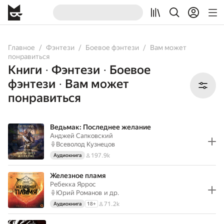
All
Audiobooks
Books
Comicbooks
Главное
Фэнтези
Боевое фэнтези
Вам может
понравиться
Книги
Фэнтези
Боевое
•
•
фэнтези
Вам может
•
понравиться
Ведьмак: Последнее желание
Анджей Сапковский
Всеволод Кузнецов
197.9k
Аудиокнига
Железное пламя
Ребекка Яррос
Юрий Романов
и др.
71.2k
Аудиокнига
18
+