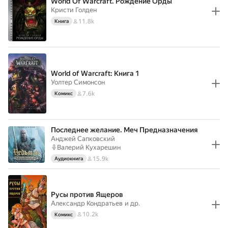
World Of Warcraft. Рождение Орды
Кристи Голден
11.8k
Книга
World of Warcraft: Книга 1
Уолтер Симонсон
7.6k
Комикс
Последнее желание. Меч Предназначения
Анджей Сапковский
Валерий Кухарешин
15.9k
Аудиокнига
Русы против Ящеров
Александр Кондратьев
и др.
10.2k
Комикс