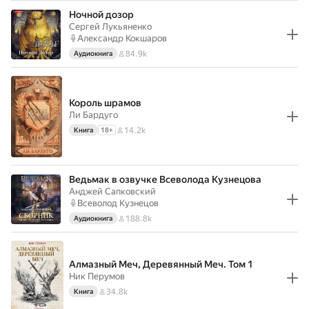
Ночной дозор
Сергей Лукьяненко
Александр Кокшаров
84.9k
Аудиокнига
Король шрамов
Ли Бардуго
14.2k
Книга
18
+
Ведьмак в озвучке Всеволода Кузнецова
Анджей Сапковский
Всеволод Кузнецов
188.8k
Аудиокнига
Алмазный Меч, Деревянный Меч. Том 1
Ник Перумов
34.8k
Книга