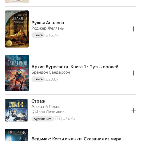
Ружья Авалона
Роджер Желязны
16.7k
Книга
Архив Буресвета. Книга 1 : Путь королей
Брендон Сандерсон
28.6k
Книга
Страж
Алексей Пехов
Иван Литвинов
54.9k
Аудиокнига
18
+
Ведьмак: Когти и клыки. Сказания из мира