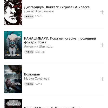
Дисгардиум. Книга 1: «Угроза» А-класса
Данияр Сугралинов
5.3k
Книга
КАНАШИБАРИ. Пока не погаснет последний
фонарь. Том 2
Ангелина Шэн
и др.
31.2k
Книга
Волкодав
Мария Семёнова
24k
Книга