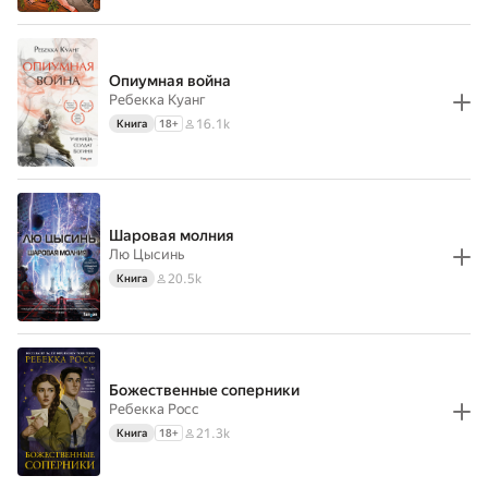
Опиумная война
Ребекка Куанг
16.1k
Книга
18
+
Шаровая молния
Лю Цысинь
20.5k
Книга
Божественные соперники
Ребекка Росс
21.3k
Книга
18
+