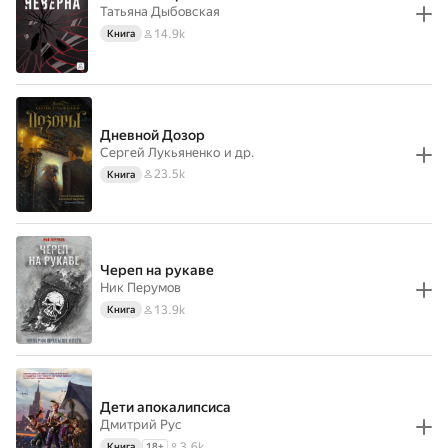
Татьяна Дыбовская
14.9k
Книга
Дневной Дозор
Сергей Лукьяненко
и др.
23.5k
Книга
Череп на рукаве
Ник Перумов
13.9k
Книга
Дети апокалипсиса
Дмитрий Рус
3.6k
Книга
18
+