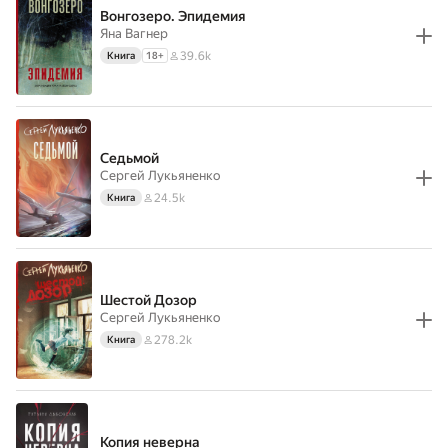
Вонгозеро. Эпидемия
Яна Вагнер
39.6k
Книга
18
+
Седьмой
Сергей Лукьяненко
24.5k
Книга
Шестой Дозор
Сергей Лукьяненко
278.2k
Книга
Копия неверна