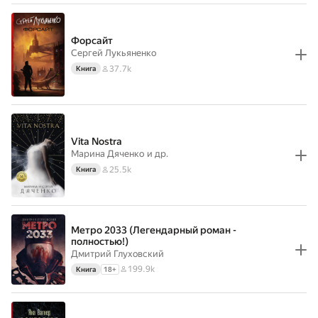
Форсайт
Сергей Лукьяненко
37.7k
Книга
Vita Nostra
Марина Дяченко
и др.
25.5k
Книга
Метро 2033 (Легендарный роман -
полностью!)
Дмитрий Глуховский
199.9k
Книга
18
+