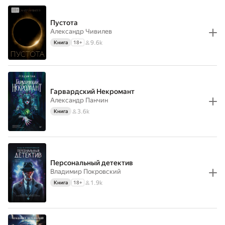
Пустота
Александр Чивилев
9.6k
Книга
18
+
Гарвардский Некромант
Александр Панчин
3.6k
Книга
Персональный детектив
Владимир Покровский
1.9k
Книга
18
+