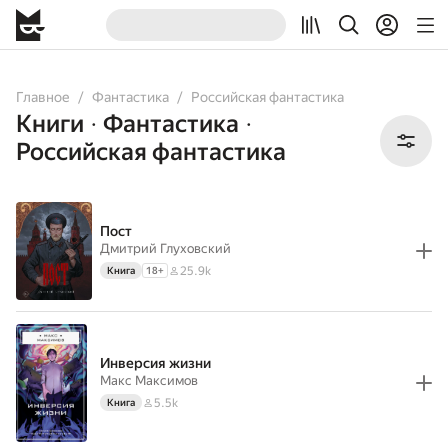
All
Books
Главное
Фантастика
Российская фантастика
Книги
Фантастика
•
•
Российская фантастика
Пост
Дмитрий Глуховский
25.9k
Книга
18
+
Инверсия жизни
Макс Максимов
5.5k
Книга