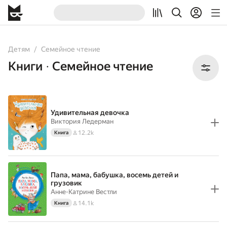
All
Books
Детям
Семейное чтение
Книги
Семейное чтение
•
Удивительная девочка
Виктория Ледерман
12.2k
Книга
Папа, мама, бабушка, восемь детей и
грузовик
Анне-Катрине Вестли
14.1k
Книга