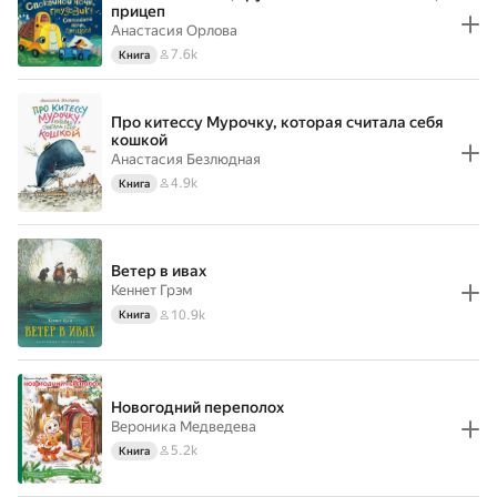
прицеп
Анастасия Орлова
7.6k
Книга
Про китессу Мурочку, которая считала себя
кошкой
Анастасия Безлюдная
4.9k
Книга
Ветер в ивах
Кеннет Грэм
10.9k
Книга
Новогодний переполох
Вероника Медведева
5.2k
Книга