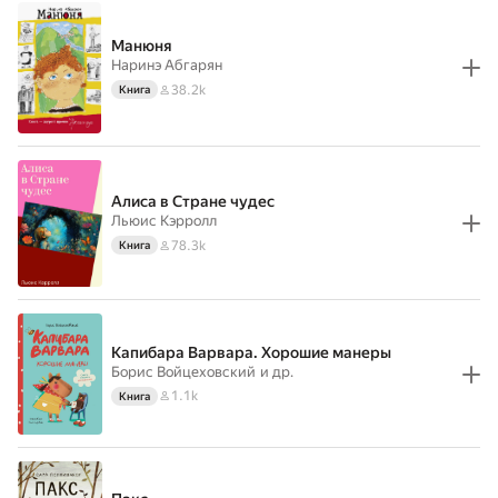
Манюня
Наринэ Абгарян
38.2k
Книга
Алиса в Стране чудес
Льюис Кэрролл
78.3k
Книга
Капибара Варвара. Хорошие манеры
Борис Войцеховский
и др.
1.1k
Книга