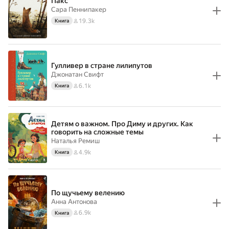
Пакс
Сара Пеннипакер
19.3k
Книга
Гулливер в стране лилипутов
Джонатан Свифт
6.1k
Книга
Детям о важном. Про Диму и других. Как
говорить на сложные темы
Наталья Ремиш
4.9k
Книга
По щучьему велению
Анна Антонова
6.9k
Книга