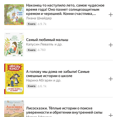
Наконец-то наступило лето, самое чудесное
время года! Оно пахнет солнцезащитным
кремом и черешней. Конни счастлива,
потому что теперь она может ходить
Лиана Шнайдер
босиком, купаться, кататься на водном
9.7k
Книга
велосипеде с папой и мамой, ходить на
экскурсии, есть мороженое и
Самый любимый малыш
Капусин Левалль
и др.
760
Книга
А голову мы дома не забыли! Самые
смешные истории о школе
Наринэ Абгарян
и др.
6.1k
Книга
Лисосказки. Тёплые истории о поиске
уверенности и обретении внутренней силы
Мария Афонина