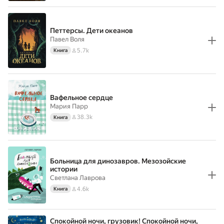
Петтерсы. Дети океанов
Павел Воля
5.7k
Книга
Вафельное сердце
Мария Парр
38.3k
Книга
Больница для динозавров. Мезозойские
истории
Светлана Лаврова
4.6k
Книга
Спокойной ночи, грузовик! Спокойной ночи,