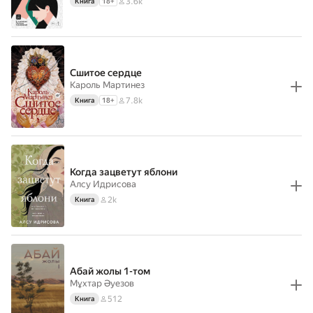
3.6k
Книга
18
+
Сшитое сердце
Кароль Мартинез
7.8k
Книга
18
+
Когда зацветут яблони
Алсу Идрисова
2k
Книга
Абай жолы 1-том
Мұхтар Әуезов
512
Книга