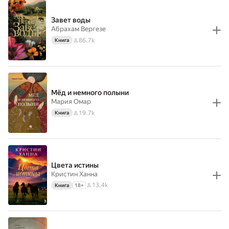
Завет воды
Абрахам Вергезе
86.7k
Книга
Мёд и немного полыни
Мария Омар
19.7k
Книга
Цвета истины
Кристин Ханна
13.4k
Книга
18
+