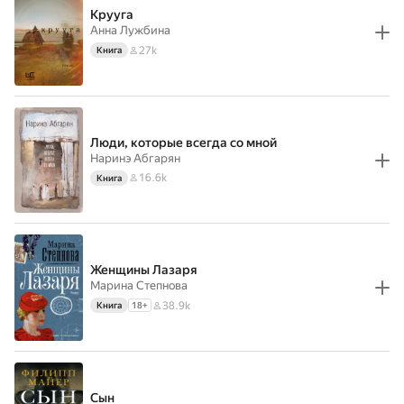
Крууга
Анна Лужбина
27k
Книга
Люди, которые всегда со мной
Наринэ Абгарян
16.6k
Книга
Женщины Лазаря
Марина Степнова
38.9k
Книга
18
+
Сын