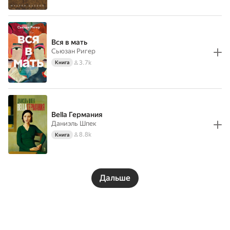
Вся в мать
Сьюзан Ригер
3.7k
Книга
Bella Германия
Даниэль Шпек
8.8k
Книга
Дальше