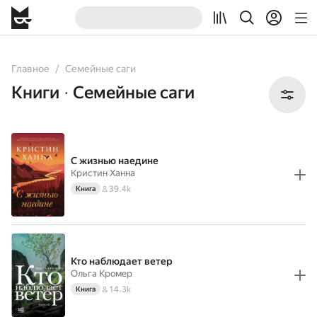
All
Books
Главное
Семейные саги
Книги
Семейные саги
•
С жизнью наедине
Кристин Ханна
39.4k
Книга
Кто наблюдает ветер
Ольга Кромер
14.3k
Книга