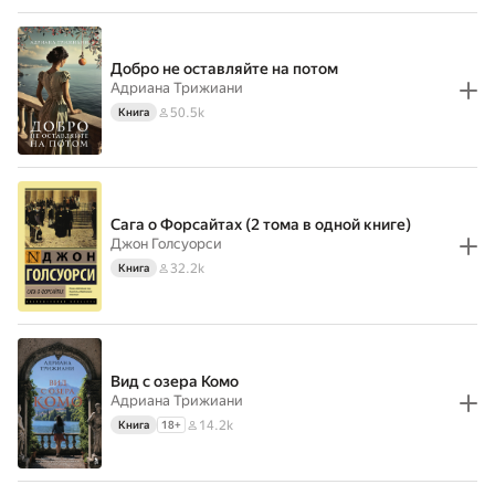
Добро не оставляйте на потом
Адриана Трижиани
50.5k
Книга
Сага о Форсайтах (2 тома в одной книге)
Джон Голсуорси
32.2k
Книга
Вид с озера Комо
Адриана Трижиани
14.2k
Книга
18
+