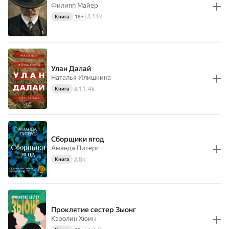
Филипп Майер
11k
Книга
18
+
Улан Далай
Наталья Илишкина
11.4k
Книга
Сборщики ягод
Аманда Питерс
8k
Книга
Проклятие сестер Зыонг
Кэролин Хюин