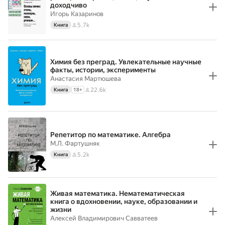
доходчиво
Игорь Казаринов
5.7k
Книга
Химия без преград. Увлекательные научные
факты, истории, эксперименты
Анастасия Мартюшева
22.6k
Книга
18
+
Репетитор по математике. Алгебра
М.Л. Фартушняк
5.2k
Книга
Живая математика. Нематематическая
книга о вдохновении, науке, образовании и
жизни
Алексей Владимирович Савватеев