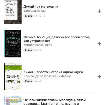
Думай как математик
Барбара Оакли
125.3k
Книга
Физика. 65 ½ (не)детских вопросов о том,
как устроено всё
Кирилл Половников
5.3k
Книга
Химия – просто: история одной науки
Александр Болеславович Иванов
4.2k
Книга
Основы химии: атомы, молекулы, связи,
реакции…. Кратко, точно, научно и