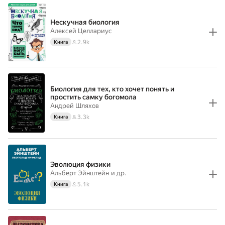
Нескучная биология
Алексей Целлариус
2.9k
Книга
Биология для тех, кто хочет понять и
простить самку богомола
Андрей Шляхов
3.3k
Книга
Эволюция физики
Альберт Эйнштейн
и др.
5.1k
Книга