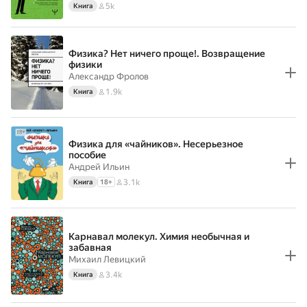
5k
Книга
Физика? Нет ничего проще!. Возвращение
физики
Александр Фролов
1.9k
Книга
Физика для «чайников». Несерьезное
пособие
Андрей Ильин
3.1k
Книга
18
+
Карнавал молекул. Химия необычная и
забавная
Михаил Левицкий
3.4k
Книга