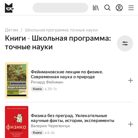
All
Books
Детям
Школьная программа: точные науки
Книги
Школьная программа:
•
точные науки
Фейнмановские лекции по физике.
Современная наука о природе
Ричард Фейнман
39.1k
Книга
Физика без преград. Увлекательные
научные факты, истории, эксперименты
Валерия Черепенчук
6.4k
Книга