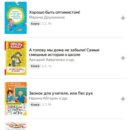
Хорошо быть оптимистом!
Марина Дружинина
2.4k
Книга
А голову мы дома не забыли! Самые
смешные истории о школе
Аркадий Аверченко
и др.
6.1k
Книга
Звонок для учителя, или Лес рук
Наринэ Абгарян
и др.
3.9k
Книга