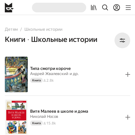
All
Books
Детям
Школьные истории
Книги
Школьные истории
•
Типа смотри короче
Андрей Жвалевский
и др.
2.8k
Книга
Витя Малеев в школе и дома
Николай Носов
15.8k
Книга