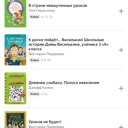
В стране невыученных уроков
Лия Гераскина
13.2k
Книга
К доске пойдёт… Василькин! Школьные
истории Димы Василькина, ученика 3 «А»
класса
Виктория Ледерман
9.9k
Книга
Дневник слабака. Полоса невезения
Джефф Кинни
5k
Книга
Уроков не будет!
Виктория Ледерман