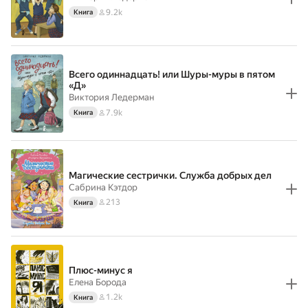
9.2k
Книга
Всего одиннадцать! или Шуры-муры в пятом
«Д»
Виктория Ледерман
7.9k
Книга
Магические сестрички. Служба добрых дел
Сабрина Кэтдор
213
Книга
Плюс-минус я
Елена Борода
1.2k
Книга