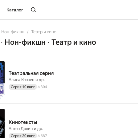
Каталог
Нон-фикшн
Театр и кино
Нон-фикшн
Театр и кино
•
•
Театральная серия
Алиса Коонен
и др.
Серия
·
10 книг
304
Кинотексты
Антон Долин
и др.
Серия
·
20 книг
687