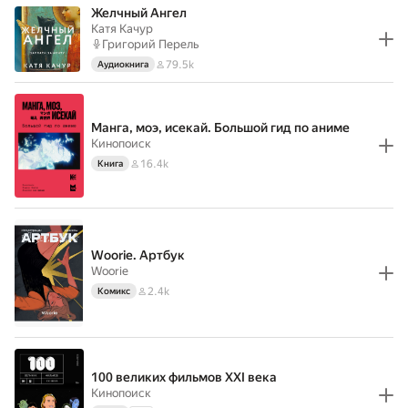
Желчный Ангел
Катя Качур
Григорий Перель
79.5k
Аудиокнига
Манга, моэ, исекай. Большой гид по аниме
Кинопоиск
16.4k
Книга
Woorie. Артбук
Woorie
2.4k
Комикс
100 великих фильмов XXI века
Кинопоиск