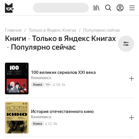
All
Books
Audiobooks
Comicbooks
Главное
Только в Яндекс Книгах
Популярно сейчас
Книги
Только в Яндекс Книгах
•
Популярно сейчас
•
100 великих сериалов XXI века
Кинопоиск
39.4k
Книга
18
+
История отечественного кино
Кинопоиск
32.9k
Книга