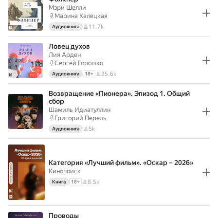
Мэри Шелли
Марина Калецкая
11.7k
Аудиокнига
Ловец духов
Лия Арден
Сергей Горошко
35.6k
Аудиокнига
18
+
Возвращение‌ ‌«Пионера»‌. Эпизод 1. Общий
сбор
Шамиль Идиатуллин
Григорий Перель
5k
Аудиокнига
Категория «Лучший фильм». «Оскар – 2026»
Кинопоиск
8.5k
Книга
18
+
Проводы