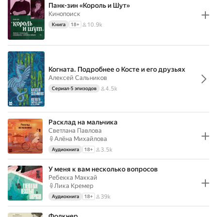
Панк-зин «Король и Шут»
Кинопоиск
10.9k
Книга
18
+
Когната. Подробнее о Косте и его друзьях
Алексей Сальников
4.5k
Сериал
·
5 эпизодов
Расклад на мальчика
Светлана Павлова
Алёна Михайлова
3.5k
Аудиокнига
18
+
У меня к вам несколько вопросов
Ребекка Маккай
Лика Кремер
39k
Аудиокнига
18
+
Фолкнер