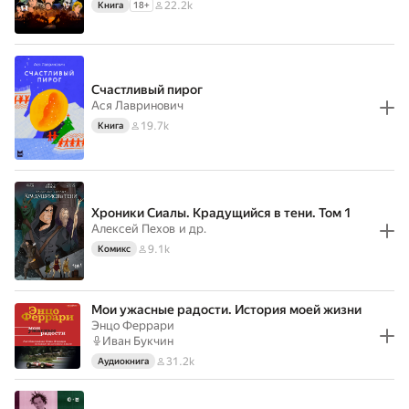
22.2k
Книга
18
+
Счастливый пирог
Ася Лавринович
19.7k
Книга
Хроники Сиалы. Крадущийся в тени. Том 1
Алексей Пехов
и др.
9.1k
Комикс
Мои ужасные радости. История моей жизни
Энцо Феррари
Иван Букчин
31.2k
Аудиокнига