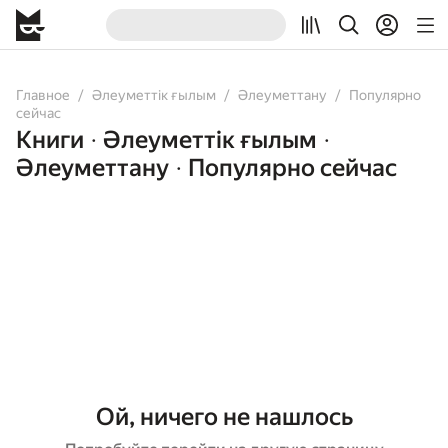
Главное
Әлеуметтік ғылым
Әлеуметтану
Популярно
сейчас
Книги
Әлеуметтік ғылым
•
•
Әлеуметтану
Популярно сейчас
•
Ой, ничего не нашлось