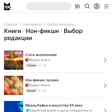
Главное
Нон-фикшн
Выбор редакции
Книги
Нон-фикшн
Выбор
•
•
редакции
Стать экологичнее
Яндекс Книги
1.2k
12 книг
Нон-фикшн: лучшее
Яндекс Книги
1.4k
28 книг
Франц Кафка и искусство XX века
Еврейский музей и центр толерантности