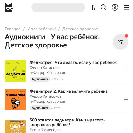
All
Books
Audiobooks
Главное
У вас ребёнок!
Детское здоровье
Аудиокниги
У вас ребёнок!
•
•
Детское здоровье
Федиатрия. Что делать, если у вас ребенок
Фёдор Катасонов
Фёдор Катасонов
12.8k
Аудиокнига
Федиатрия 2. Как не залечить ребенка
Фёдор Катасонов
Фёдор Катасонов
695
Аудиокнига
500 ответов педиатра. Как вырастить
здорового ребёнка?
Елена Тюменцева