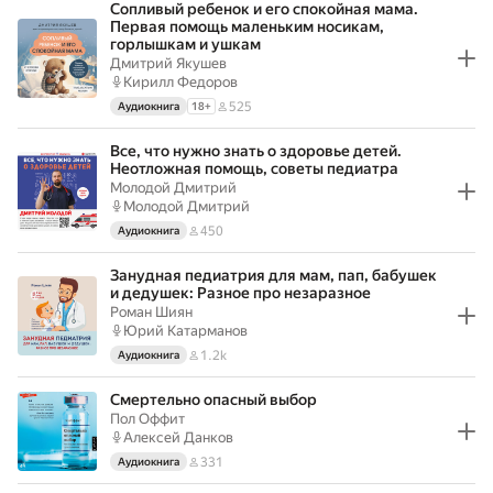
Сопливый ребенок и его спокойная мама.
Первая помощь маленьким носикам,
горлышкам и ушкам
Дмитрий Якушев
Кирилл Федоров
525
Аудиокнига
18
+
Все, что нужно знать о здоровье детей.
Неотложная помощь, советы педиатра
Молодой Дмитрий
Молодой Дмитрий
450
Аудиокнига
Занудная педиатрия для мам, пап, бабушек
и дедушек: Разное про незаразное
Роман Шиян
Юрий Катарманов
1.2k
Аудиокнига
Смертельно опасный выбор
Пол Оффит
Алексей Данков
331
Аудиокнига