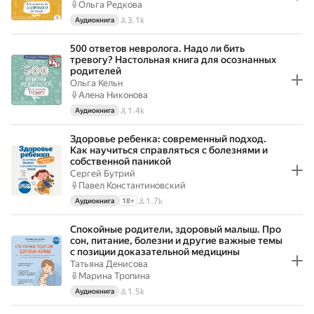
Ольга Редкова
3.1k
Аудиокнига
500 ответов невролога. Надо ли бить
тревогу? Настольная книга для осознанных
родителей
Ольга Кельн
Алена Никонова
1.4k
Аудиокнига
Здоровье ребенка: современный подход.
Как научиться справляться с болезнями и
собственной паникой
Сергей Бутрий
Павел Константиновский
1.7k
Аудиокнига
18
+
Спокойные родители, здоровый малыш. Про
сон, питание, болезни и другие важные темы
с позиции доказательной медицины
Татьяна Денисова
Марина Тропина
1.5k
Аудиокнига