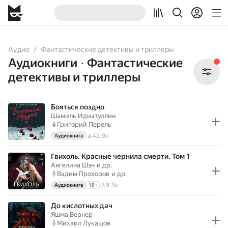
All
Audiobooks
Аудио
Фантастические детективы и триллеры
Аудиокниги
Фантастические
•
детективы и триллеры
Бояться поздно
Шамиль Идиатуллин
Григорий Перель
42.9k
Аудиокнига
Гвихоль. Красные чернила смерти. Том 1
Ангелина Шэн
и др.
Вадим Прохоров
и др.
9.5k
Аудиокнига
18
+
До кислотных дач
Яшма Вернер
Михаил Лукашов