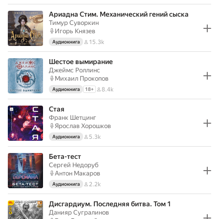
Ариадна Стим. Механический гений сыска
Тимур Суворкин
Игорь Князев
15.3k
Аудиокнига
Шестое вымирание
Джеймс Роллинс
Михаил Прокопов
8.4k
Аудиокнига
18
+
Стая
Франк Шетцинг
Ярослав Хорошков
5.3k
Аудиокнига
Бета-тест
Сергей Недоруб
Антон Макаров
2.2k
Аудиокнига
Дисгардиум. Последняя битва. Том 1
Данияр Сугралинов