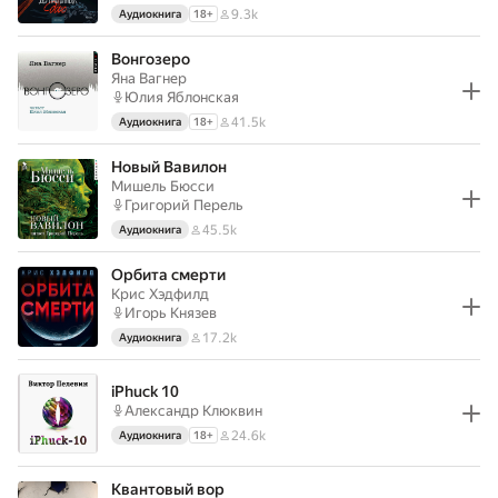
9.3k
Аудиокнига
18
+
Вонгозеро
Яна Вагнер
Юлия Яблонская
41.5k
Аудиокнига
18
+
Новый Вавилон
Мишель Бюсси
Григорий Перель
45.5k
Аудиокнига
Орбита смерти
Крис Хэдфилд
Игорь Князев
17.2k
Аудиокнига
iPhuck 10
Александр Клюквин
24.6k
Аудиокнига
18
+
Квантовый вор