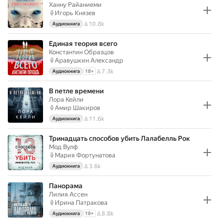
Ханну Райаниеми
Игорь Князев
10.8k
Аудиокнига
Единая теория всего
Константин Образцов
Аравушкин Александр
7.3k
Аудиокнига
18
+
В петле времени
Лора Кейли
Амир Шакиров
11.6k
Аудиокнига
Тринадцать способов убить Лалабелль Рок
Мод Вулф
Мария Фортунатова
3.6k
Аудиокнига
Панорама
Лилия Ассен
Ирина Патракова
8.8k
Аудиокнига
18
+