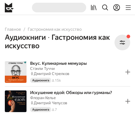
All
Books
Audiobooks
Главное
Гастрономия как искусство
Аудиокниги
Гастрономия как
•
искусство
Вкус. Кулинарные мемуары
Стэнли Туччи
Дмитрий Стрелков
15k
Аудиокнига
Искушение едой: Обжоры или гурманы?
Флоран Келье
Дмитрий Чепусов
7
Аудиокнига