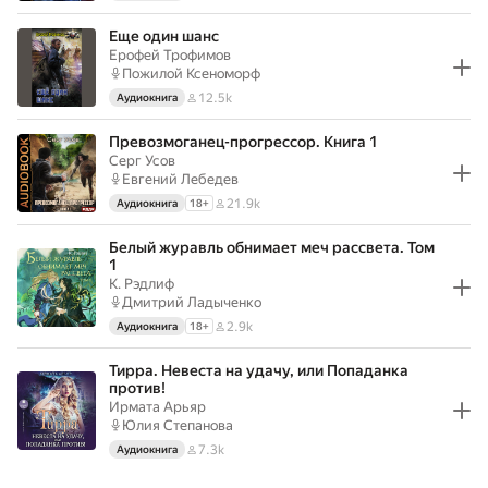
Еще один шанс
Ерофей Трофимов
Пожилой Ксеноморф
12.5k
Аудиокнига
Превозмоганец-прогрессор. Книга 1
Серг Усов
Евгений Лебедев
21.9k
Аудиокнига
18
+
Белый журавль обнимает меч рассвета. Том
1
К. Рэдлиф
Дмитрий Ладыченко
2.9k
Аудиокнига
18
+
Тирра. Невеста на удачу, или Попаданка
против!
Ирмата Арьяр
Юлия Степанова
7.3k
Аудиокнига