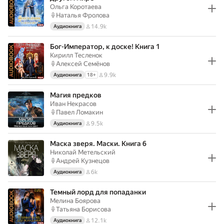
Ольга Коротаева
Наталья Фролова
14.9k
Аудиокнига
Бог-Император, к доске! Книга 1
Кирилл Тесленок
Алексей Семёнов
9.9k
Аудиокнига
18
+
Магия предков
Иван Некрасов
Павел Ломакин
9.5k
Аудиокнига
Маска зверя. Маски. Книга 6
Николай Метельский
Андрей Кузнецов
6k
Аудиокнига
Темный лорд для попаданки
Мелина Боярова
Татьяна Борисова
12.1k
Аудиокнига