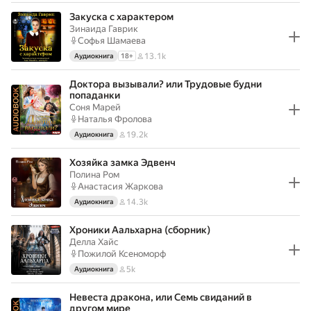
Закуска с характером
Зинаида Гаврик
Софья Шамаева
13.1k
Аудиокнига
18
+
Доктора вызывали? или Трудовые будни
попаданки
Соня Марей
Наталья Фролова
19.2k
Аудиокнига
Хозяйка замка Эдвенч
Полина Ром
Анастасия Жаркова
14.3k
Аудиокнига
Хроники Аальхарна (сборник)
Делла Хайс
Пожилой Ксеноморф
5k
Аудиокнига
Невеста дракона, или Семь свиданий в
другом мире