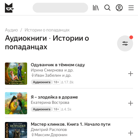
All
Audiobooks
Аудио
Истории о попаданцах
Аудиокниги
Истории о
•
попаданцах
Одуванчик в тёмном саду
Ирина Смирнова
и др.
Иван Забелин
и др.
17.8k
Аудиокнига
18
+
Я – злодейка в дораме
Екатерина Вострова
4.5k
Аудиокнига
18
+
Мастер клинков. Книга 1. Начало пути
Дмитрий Распопов
Максим Доронин