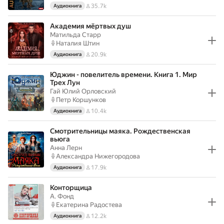
35.7k
Аудиокнига
Академия мёртвых душ
Матильда Старр
Наталия Штин
20.9k
Аудиокнига
Юджин - повелитель времени. Книга 1. Мир
Трех Лун
Гай Юлий Орловский
Петр Коршунков
10.4k
Аудиокнига
Смотрительницы маяка. Рождественская
вьюга
Анна Лерн
Александра Нижегородова
17.9k
Аудиокнига
Конторщица
А. Фонд
Екатерина Радостева
12.2k
Аудиокнига