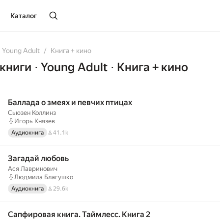
Каталог
diobooks
Young Adult
Книга + кино
книги
Young Adult
Книга + кино
•
•
Баллада о змеях и певчих птицах
Сьюзен Коллинз
Игорь Князев
Аудиокнига
41.1k
Загадай любовь
Ася Лавринович
Людмила Благушко
Аудиокнига
29.6k
Сапфировая книга. Таймлесс. Книга 2