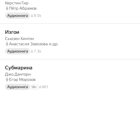
Керстин Гир
Пётр Абрамов
Аудиокнига
9.5k
Изгои
Сьюзен Хинтон
Анастасия Завозова
и др.
Аудиокнига
7.3k
Субмарина
Джо Данторн
Егор Морозов
Аудиокнига
661
18
+