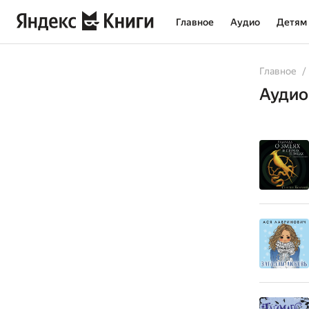
Главное
Аудио
Детям
All
Books
Au
Главное
Аудио