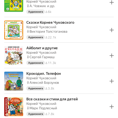
Корней Чуковский
А. Човжик
и др.
6k
Аудиокнига
Сказки Корнея Чуковского
Корней Чуковский
Виктория Толстоганова
22.1k
Аудиокнига
Айболит и другие
Корней Чуковский
Сергей Гармаш
11.3k
Аудиокнига
Крокодил. Телефон
Корней Чуковский
Алексей Борзунов
3.8k
Аудиокнига
Все сказки и стихи для детей
Корней Чуковский
Марк Подлесный
7.8k
Аудиокнига