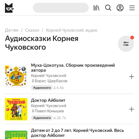
All
Audiobooks
Детям
Сказки
Корней Чуковский: аудио
Аудиосказки Корнея
Чуковского
Муха-Цокотуха. Сборник произведений
автора
Корней Чуковский
Борис Щербаков
4.6k
Аудиокнига
Доктор Айболит
Корней Чуковский
Павел Конышев
28.7k
Аудиокнига
Детям от 2 до 7 лет. Корней Чуковский. Весь
доктор Айболит