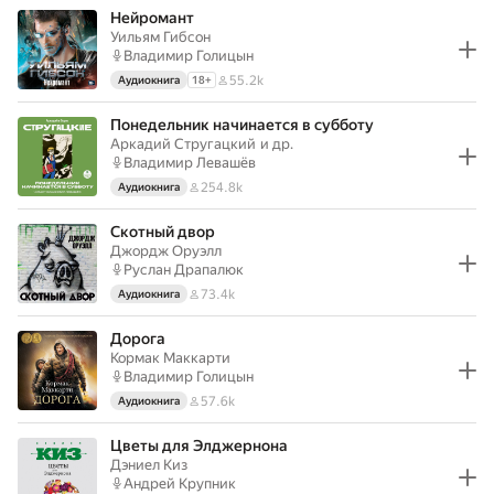
Нейромант
Уильям Гибсон
Владимир Голицын
55.2k
Аудиокнига
18
+
Понедельник начинается в субботу
Аркадий Стругацкий
и др.
Владимир Левашёв
254.8k
Аудиокнига
Скотный двор
Джордж Оруэлл
Руслан Драпалюк
73.4k
Аудиокнига
Дорога
Кормак Маккарти
Владимир Голицын
57.6k
Аудиокнига
Цветы для Элджернона
Дэниел Киз
Андрей Крупник