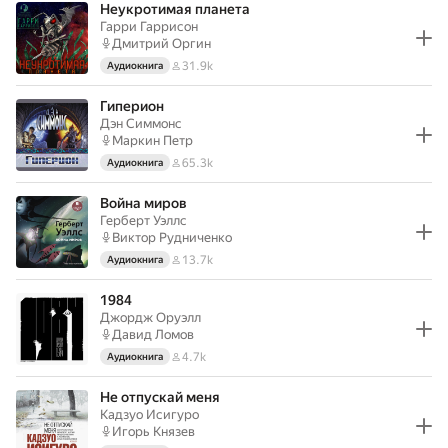
Неукротимая планета
Гарри Гаррисон
Дмитрий Оргин
31.9k
Аудиокнига
Гиперион
Дэн Симмонс
Маркин Петр
65.3k
Аудиокнига
Война миров
Герберт Уэллс
Виктор Рудниченко
13.7k
Аудиокнига
1984
Джордж Оруэлл
Давид Ломов
4.7k
Аудиокнига
Не отпускай меня
Кадзуо Исигуро
Игорь Князев