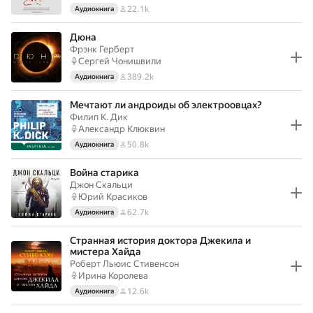
22.1k
Аудиокнига
Дюна
Фрэнк Герберт
Сергей Чонишвили
389.2k
Аудиокнига
Мечтают ли андроиды об электроовцах?
Филип К. Дик
Александр Клюквин
50.8k
Аудиокнига
Война старика
Джон Скальци
Юрий Красиков
62.7k
Аудиокнига
Странная история доктора Джекила и
мистера Хайда
Роберт Льюис Стивенсон
Ирина Королева
12.6k
Аудиокнига