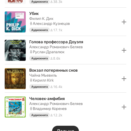
38.3k
Аудиокнига
Убик
Филип К. Дик
Александр Кузнецов
17.1k
Аудиокнига
Голова профессора Доуэля
Александр Романович Беляев
Руслан Драпалюк
8.6k
Аудиокнига
Вокзал потерянных снов
Чайна Мьевиль
Кирилл Kirk
16.4k
Аудиокнига
Человек-амфибия
Александр Романович Беляев
Владимир Коренев
12.2k
Аудиокнига