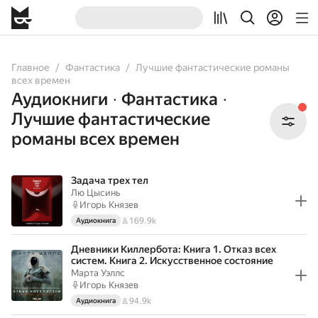
All
Books
Audiobooks
Главное
Фантастика
Лучшие фантастические романы
всех времен
Аудиокниги
Фантастика
•
•
Лучшие фантастические
романы всех времен
Задача трех тел
Лю Цысинь
Игорь Князев
169.9k
Аудиокнига
Дневники Киллербота: Книга 1. Отказ всех
систем. Книга 2. Искусственное состояние
Марта Уэллс
Игорь Князев
94.9k
Аудиокнига