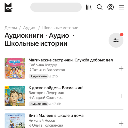
All
Audiobooks
Детям
Аудио
Школьные истории
Аудиокниги
Аудио
•
•
Школьные истории
Магические сестрички. Служба добрых дел
Сабрина Кэтдор
Татьяна Загорская
215
Аудиокнига
К доске пойдет... Василькин!
Виктория Ледерман
Андрей Святсков
17.6k
Аудиокнига
Витя Малеев в школе и дома
Николай Носов
Ольга Голованова