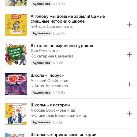
29.1k
Аудиокнига
А голову мы дома не забыли! Самые
смешные истории о школе
Игорь Сергеев
и др.
55.1k
Аудиокнига
В стране невыученных уроков
Лия Гераскина
Екатерина Семенова
8.6k
Аудиокнига
Школа «Глобус»
Алексей Олейников
Антон Колесников
15.5k
Аудиокнига
Школьные истории
Любовь Воронкова
и др.
Станислав Воронецкий
и др.
7.6k
Аудиокнига
Школьные-прикольные истории