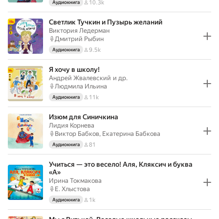
10.3k
Аудиокнига
Светлик Тучкин и Пузырь желаний
Виктория Ледерман
Дмитрий Рыбин
9.5k
Аудиокнига
Я хочу в школу!
Андрей Жвалевский
и др.
Людмила Ильина
11k
Аудиокнига
Изюм для Синичкина
Лидия Корнева
Виктор Бабков, Екатерина Бабкова
81
Аудиокнига
Учиться — это весело! Аля, Кляксич и буква
«А»
Ирина Токмакова
Е. Хлыстова
1k
Аудиокнига