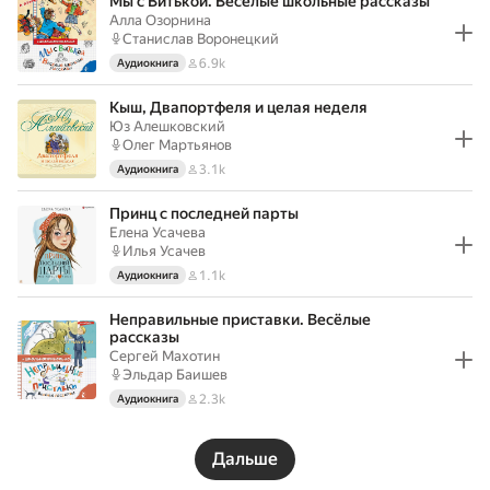
Мы с Витькой. Веселые школьные рассказы
Алла Озорнина
Станислав Воронецкий
6.9k
Аудиокнига
Кыш, Двапортфеля и целая неделя
Юз Алешковский
Олег Мартьянов
3.1k
Аудиокнига
Принц с последней парты
Елена Усачева
Илья Усачев
1.1k
Аудиокнига
Неправильные приставки. Весёлые
рассказы
Сергей Махотин
Эльдар Баишев
2.3k
Аудиокнига
Дальше