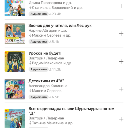
Ирина Пивоварова
и др.
Станислав Воронецкий
и др.
23.4k
Аудиокнига
Звонок для учителя, или Лес рук
Наринэ Абгарян
и др.
Максим Сергеев
и др.
5.1k
Аудиокнига
Уроков не будет!
Виктория Ледерман
Вадим Максимов
и др.
11.3k
Аудиокнига
Детективы из 4"А"
Александра Калинина
Максим Сергеев
6.5k
Аудиокнига
Всего одиннадцать! или Шуры-муры в пятом
"Д"
Виктория Ледерман
Татьяна Манетина
и др.