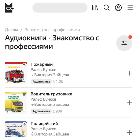
All
Books
Audiobooks
Детям
Знакомство с профессиями
Аудиокниги
Знакомство с
•
профессиями
Пожарный
Ральф Бучков
Виктория Зайцева
1.2k
Аудиокнига
Водитель грузовика
Ральф Бучков
Виктория Зайцева
900
Аудиокнига
Полицейский
Ральф Бучков
Виктория Зайцева