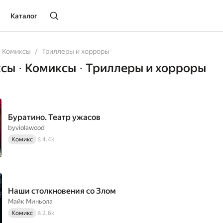
Каталог
oks
Комиксы
Триллеры и хорроры
ксы
Комиксы
Триллеры и хорроры
•
•
Буратино. Театр ужасов
byviolawood
Комикс
4.4k
Наши столкновения со Злом
Майк Миньола
Комикс
2.6k