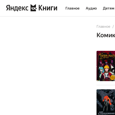
Главное
Аудио
Детям
All
Comicbo
Главное
Коми