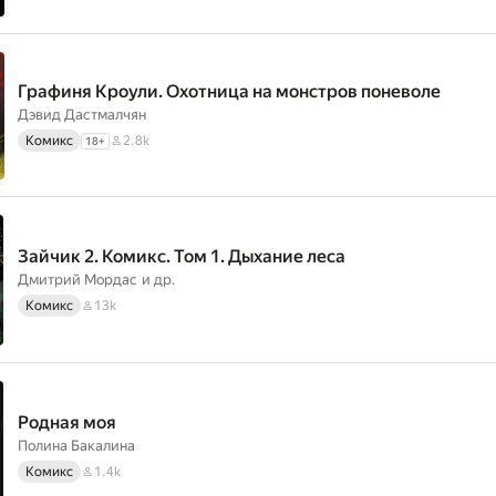
Графиня Кроули. Охотница на монстров поневоле
Дэвид Дастмалчян
Комикс
2.8k
18
+
Зайчик 2. Комикс. Том 1. Дыхание леса
Дмитрий Мордас
и др.
Комикс
13k
Родная моя
Полина Бакалина
Комикс
1.4k