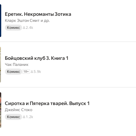
Еретик. Некроманты Зотика
Кларк Эштон Смит
и др.
Комикс
2.4k
Бойцовский клуб 3. Книга 1
Чак Паланик
Комикс
5.9k
18
+
Сиротка и Пятерка тварей. Выпуск 1
Джеймс Стоко
Комикс
1.2k