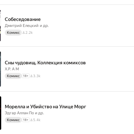
Собеседование
Дмитрий Елецкий
и др.
Комикс
2.2k
Сны чудовищ. Коллекция комиксов
Х.Р. А М
Комикс
3.3k
18
+
Морелла и Убийство на Улице Морг
Эдгар Аллан По
и др.
Комикс
5.4k
18
+