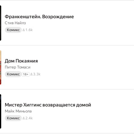
Франкенштейн. Возрождение
Стив Найлз
Комикс
1.6k
Дом Покаяния
Питер Томаси
Комикс
3.3k
18
+
Мистер Хиггинс возвращается домой
Майк Миньола
Комикс
2.4k