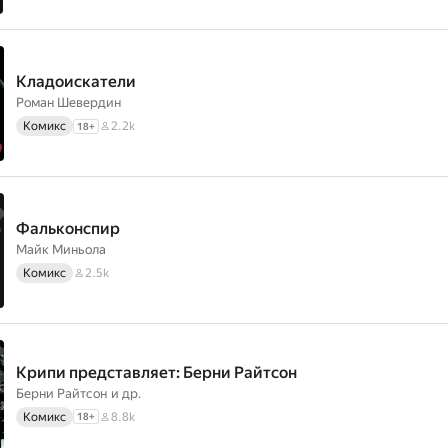
Кладоискатели
Роман Шевердин
Комикс
2.2k
18
+
Фальконспир
Майк Миньола
Комикс
2.5k
Крипи представляет: Берни Райтсон
Берни Райтсон
и др.
Комикс
8.8k
18
+