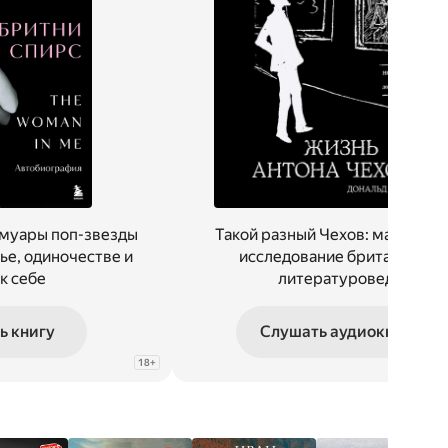
уары поп-звезды
Такой разный Чехов: масштаб
ье, одиночестве и
исследование британского
 к себе
литературоведа
ь книгу
Слушать аудиокнигу
18
+