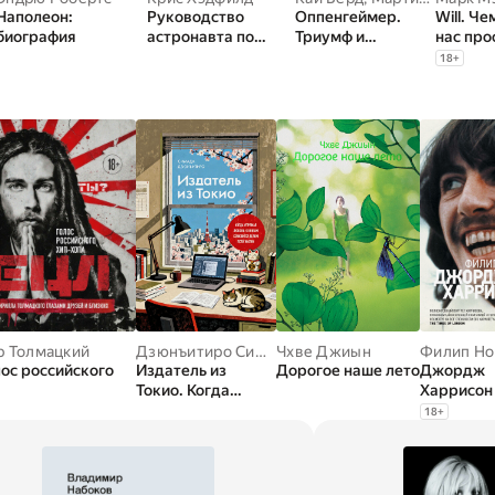
Наполеон:
Руководство
Оппенгеймер.
Will. Ч
биография
астронавта по
Триумф и
нас про
жизни на Земле.
трагедия
ставши
18
+
Чему научили меня
Американского
высоко
4000 часов на
Прометея
актеро
орбите
в
р Толмацкий
,
Рагим Джафаров
,
Илья Варламов
Дзюнъитиро Симада
,
Григорий Служитель
Чхве Джиын
Филип Но
,
Вера Бо
ос российского
Издатель из
Дорогое наше лето
Джордж
Токио. Когда
Харрисон
упрямая любовь к
18
+
книгам становится
делом всей жизни