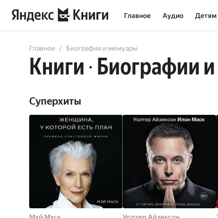
Главное
Аудио
Детям
All
Audiobooks
Books
Comicbooks
Главное
Биографии и мемуары
Книги
Биографии и
•
Суперхиты
Мэй Маск
Уолтер Айзексон