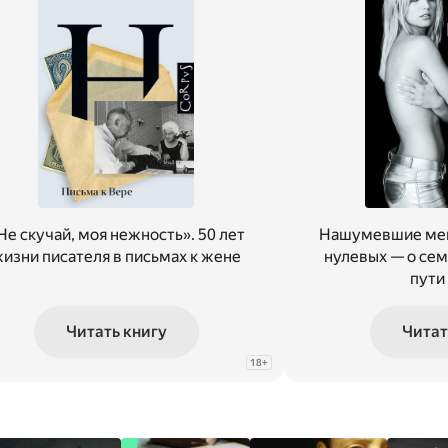
Не скучай, моя нежность». 50 лет
Нашумевшие мем
изни писателя в письмах к жене
нулевых — о сем
пути
Читать книгу
Читат
18
+