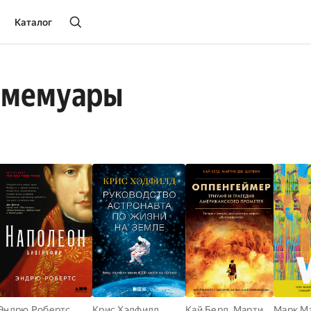
Каталог
 мемуары
Эндрю Робертс
Крис Хэдфилд
Кай Берд
,
Мартин Дж. Шервин
Марк М