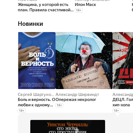
Женщина, у которой есть
Илон Маск
план. Правила счастливой
18
+
жизни
Новинки
Сергей Шаргунов
,
Владимир Березин
Александр Ширвиндт
,
Дмитрий Данило
Александ
Боль и верность. О
Опережая некролог
ДЕЦЛ. Гол
любви к одному
хип-хопа
18
+
«Динамо» и о
18
+
18
+
любви ко всему
футболу