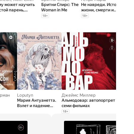
ему может научить
Бритни Спирс: The
Не навреди. Истории о
стой парень,
Woman in Me
жизни, смерти и
й самым
нейрохирургии
18
+
18
+
оплачиваемым
м Голливуда
рман
гданова
,
С. Самсонов
Loputyn
,
Н. Алексеева
Джеймс Миллер
,
Горбунова
,
А. Курбатов
Алексе
,
Д. Б
Мария Антуанетта.
Альмодовар: автопортрет в
Письмо
Взлет и падение
семи фильмах
Аудиос
королевы Франции (с
18
+
иллюстрациями
Loputyn)