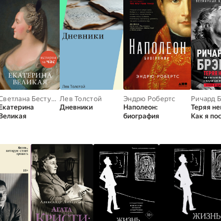
Светлана Бестужева-Лада
Лев Толстой
Эндрю Робертс
Ричард 
Екатерина
Дневники
Наполеон:
Теряя не
Великая
биография
Как я по
бизнес, 
по-своем
получая
удовольс
жизни