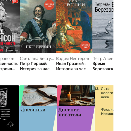
Брэнсон
Светлана Бестужева
Вадим Нестеров
Петр Авен
винность.
Петр Первый:
Иван Грозный :
Время
строил
История за час
История за час
Березовского
делая все
у и
твие от