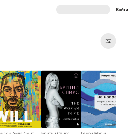
Войти
энсон
,
Уилл Смит
Бритни Спирс
Генри Марш