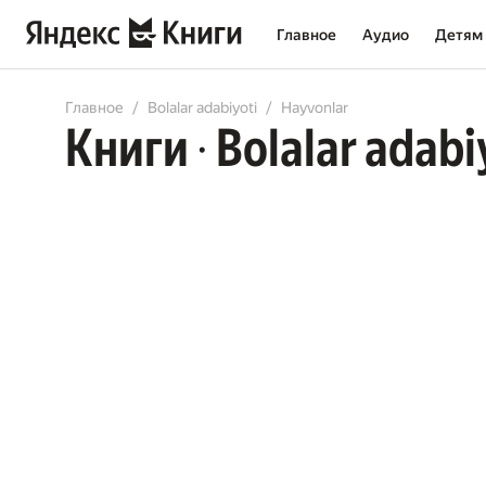
Главное
Аудио
Детям
Главное
Bolalar adabiyoti
Hayvonlar
Книги
Bolalar adabi
•