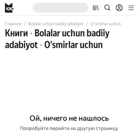
Главное
Bolalar uchun badiiy adabiyot
O'smirlar uchun
Книги
Bolalar uchun badiiy
•
adabiyot
O'smirlar uchun
•
Ой, ничего не нашлось
Попробуйте перейти на другую страницу