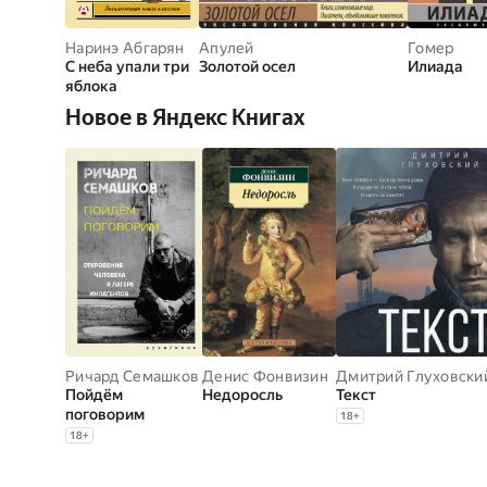
Наринэ Абгарян
Апулей
Гомер
С неба упали три
Золотой осел
Илиада
яблока
Новое в Яндекс Книгах
Ричард Семашков
Денис Фонвизин
Дмитрий Глуховски
Пойдём
Недоросль
Текст
поговорим
18
+
18
+