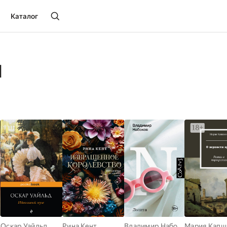
Каталог
я
Оскар Уайльд
Рина Кент
Владимир Набоков
Мария Капш