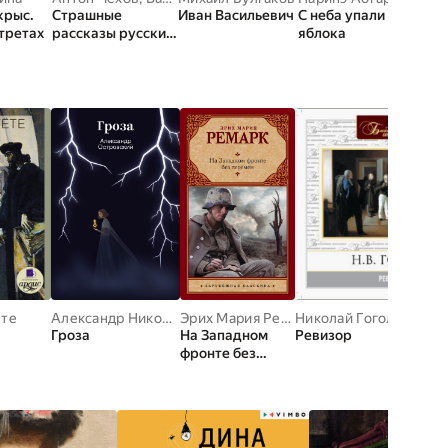
крыс.
Страшные
Иван Васильевич
С неба упали три
третах
рассказы русских
яблока
писателей
ёте
Александр Николаевич Островский
Эрих Мария Ремарк
Николай Гоголь
Гроза
На Западном
Ревизор
фронте без
перемен