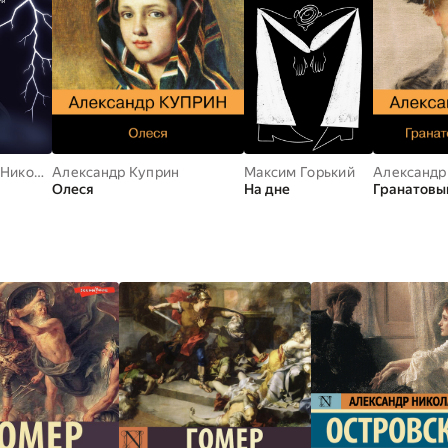
Александр Николаевич Островский
Александр Куприн
Максим Горький
Александр
Олеся
На дне
Гранатовы