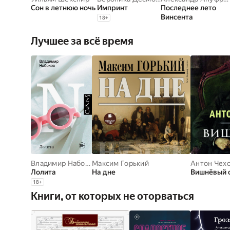
Сон в летнюю ночь
Импринт
Последнее лето
Винсента
18
+
Лучшее за всё время
Владимир Набоков
Максим Горький
Антон Чех
Лолита
На дне
Вишнёвый 
18
+
Книги, от которых не оторваться