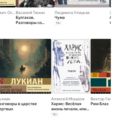
Александр Николаевич Островский
Василий Тюхин
Людмила Улицкая
Эсхил
,
Со
Булгаков.
Чума
Античны
Разговоры со
трагедии
18
+
Сталиным. Пьеса
для чтения
укиан
Алексей Мошков
Виктор Гюго
азговоры в царстве
Хармс: Весёлая
Рюи Блаз
ертвых
жизнь печали, или
Немного лёжа….
18
+
Пьеса