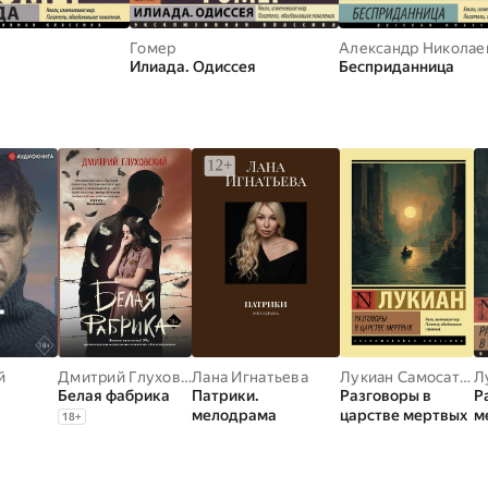
Гомер
Илиада. Одиссея
Бесприданница
й
Дмитрий Глуховский
Лана Игнатьева
Лукиан Самосатский
Л
Белая фабрика
Патрики.
Разговоры в
Р
мелодрама
царстве мертвых
м
18
+