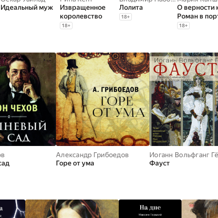
Идеальный муж
Извращенное
Лолита
О верности 
королевство
Роман в пор
18
+
18
+
18
+
ов
Александр Грибоедов
Иоганн Вольфганг Г
сад
Горе от ума
Фауст