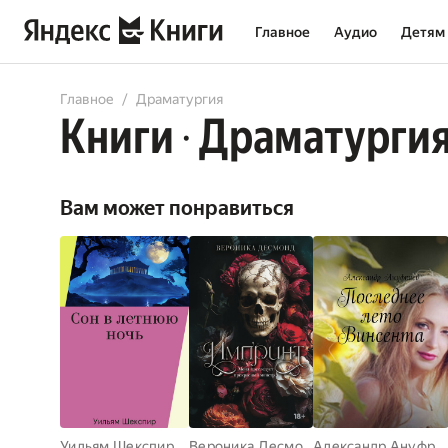
Главное
Аудио
Детям
All
Books
Audiobooks
Comicbooks
Главное
Драматургия
Книги
Драматурги
•
Вам может понравиться
Уильям Шекспир
Вероника Десмонд
Александр Ануфриев