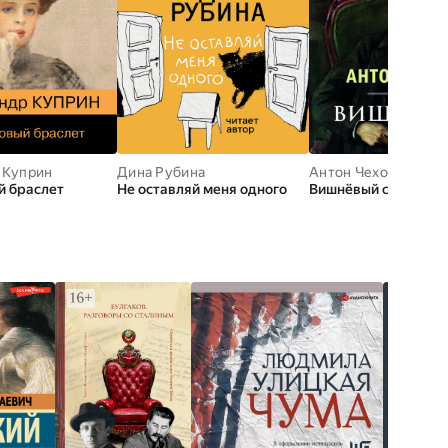
 Куприн
Дина Рубина
Антон Чехов
й браслет
Не оставляй меня одного
Вишнёвый сад