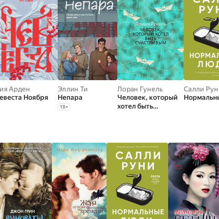
ия Арден
Эллин Ти
Лоран Гунель
Салли Рун
евеста Ноября
Непара
Человек, который
Нормальн
хотел быть
18
+
счастливым