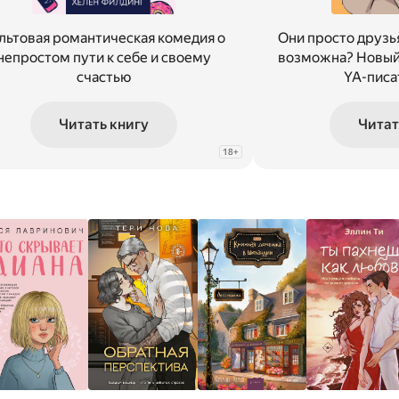
льтовая романтическая комедия о
Они просто друзь
непростом пути к себе и своему
возможна? Новый
счастью
YA-писа
Читать книгу
Читат
18
+