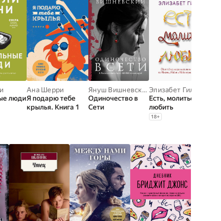
и
Ана Шерри
Януш Вишневский
Элизабет Гилберт
ые люди
Я подарю тебе
Одиночество в
Есть, молиться,
крылья. Книга 1
Сети
любить
18
+
ПОКА