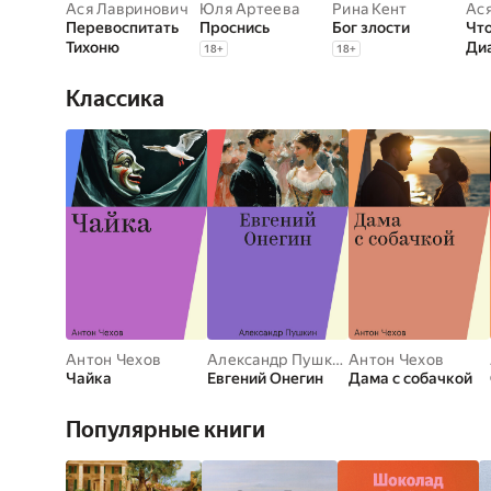
Ася Лавринович
Юля Артеева
Рина Кент
Ас
Перевоспитать
Проснись
Бог злости
Чт
Тихоню
Ди
18
+
18
+
Классика
Антон Чехов
Александр Пушкин
Антон Чехов
Чайка
Евгений Онегин
Дама с собачкой
Популярные книги