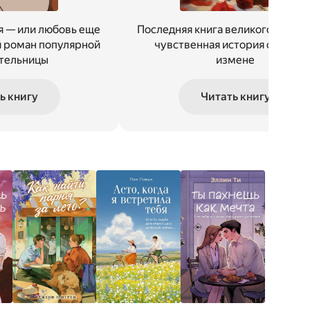
я — или любовь еще
Последняя книга великого писат
 роман популярной
чувственная история о любви
тельницы
измене
ь книгу
Читать книгу
ПОКА