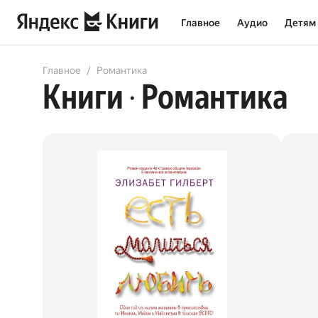
Главное
Аудио
Детям
All
Books
Audiobooks
Главное
Романтика
Книги
Романтика
•