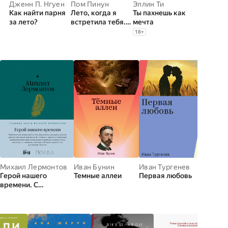
Дженн П. Нгуен
Пом Пинун
Эллин Ти
Как найти парня
Лето, когда я
Ты пахнешь как
за лето?
встретила тебя.
мечта
Если бы судьба
18
+
дала второй шанс
на первую
любовь
Михаил Лермонтов
Иван Бунин
Иван Тургенев
Алекс
Герой нашего
Темные аллеи
Первая любовь
Евгени
времени. С
комментариями от
проекта «Полка»