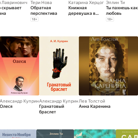
я Лавринович
Тери Нова
Катарина Херцог
Эллин Ти
о скрывает
Обратная
Книжная
Ты пахнешь как
ана
перспектива
деревушка в
любовь
Шотландии. Лето
18
+
18
+
надежд
Александр Куприн
Александр Куприн
Лев Толстой
Олеся
Гранатовый
Анна Каренина
браслет