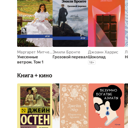
Маргарет Митчелл
Эмили Бронте
Джоанн Харрис
Л
Унесенные
Грозовой перевал
Шоколад
Н
ветром. Том 1
18
+
Книга + кино