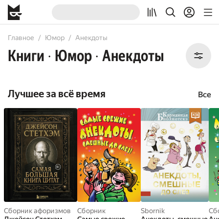
All
Books
Audiobooks
Главное
Юмор
Анекдоты
Книги
Юмор
Анекдоты
•
•
Лучшее за всё время
Все
Сборник афоризмов
Cборник
Sbornik
Cб