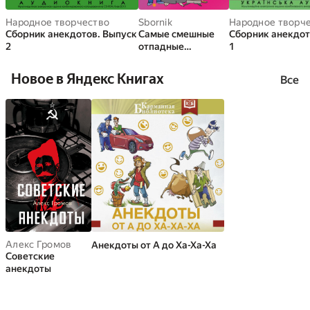
Народное творчество
Sbornik
Народное творч
Сборник анекдотов. Выпуск
Самые смешные
Сборник анекдот
2
отпадные
1
анекдоты.
Смешнее не
Новое в Яндекс Книгах
Все
бывает!
Алекс Громов
Анекдоты от А до Ха-Ха-Ха
Советские
анекдоты