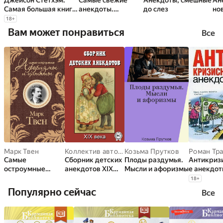
Джейсон Стетхэм.
Самые свежие
Анекдоты, смешные
Ан
Самая большая книга
анекдоты.
до слез
но
цитат
Смешные до слез!
18
+
Вам может понравиться
Все
Марк Твен
Коллектив авторов
Козьма Прутков
Самые
Сборник детских
Плоды раздумья.
Антикриз
остроумные
анекдотов XIX
Мысли и афоризмы
е анекдо
афоризмы и
века
18
+
цитаты
Популярно сейчас
Все