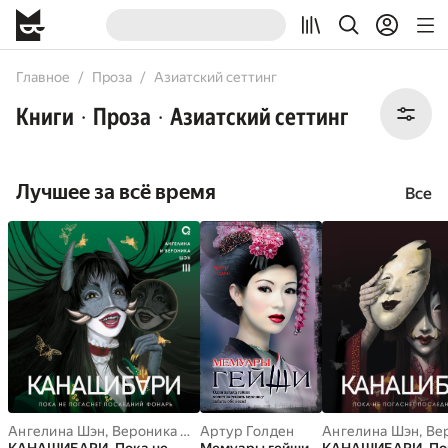
All
Audiobooks
Books
Comicbooks
Главное
Проза
Азиатский сеттинг
Книги
Проза
Азиатский сеттинг
•
•
Лучшее за всё время
Все
Ангелина Шэн
,
Вероника Шэн
Артур Голден
Ангелина Шэн
,
Вер