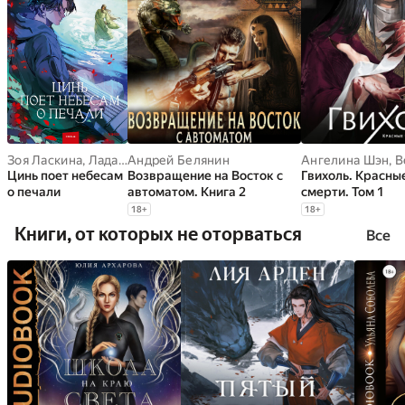
Зоя Ласкина
,
Лада Змеева
Андрей Белянин
Ангелина Шэн
,
В
Цинь поет небесам
Возвращение на Восток с
Гвихоль. Красны
о печали
автоматом. Книга 2
смерти. Том 1
18
+
18
+
Книги, от которых не оторваться
Все