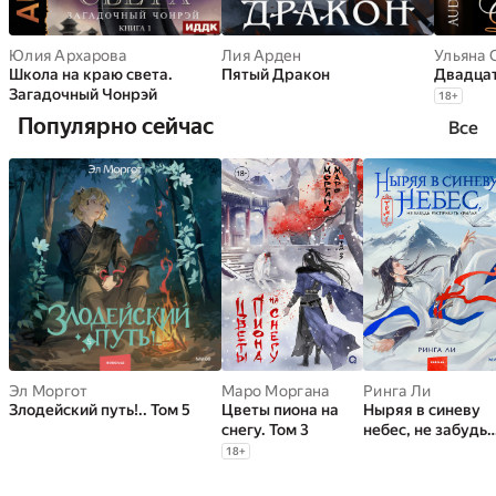
Юлия Архарова
Лия Арден
Ульяна 
Школа на краю света.
Пятый Дракон
Двадца
Загадочный Чонрэй
18
+
Популярно сейчас
Все
Эл Моргот
Маро Моргана
Ринга Ли
Злодейский путь!.. Том 5
Цветы пиона на
Ныряя в синеву
снегу. Том 3
небес, не забудь
расправить
18
+
крылья. Том 1