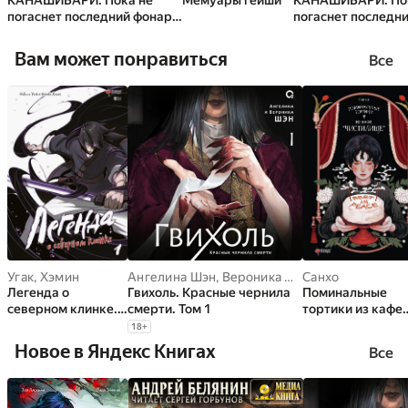
КАНАШИБАРИ. Пока не
Мемуары гейши
КАНАШИБАРИ. По
погаснет последний фонарь.
погаснет последни
Том 3
Том 1
Вам может понравиться
Все
Угак
,
Хэмин
Ангелина Шэн
,
Вероника Шэн
Санхо
Легенда о
Гвихоль. Красные чернила
Поминальные
северном клинке.
смерти. Том 1
тортики из кафе
Том 1
«Чистилище». То
18
+
1
Новое в Яндекс Книгах
Все