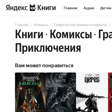
Главное
Аудио
Детям
All
Comicbooks
Books
Audiobooks
Главное
Комиксы
Графические романы и новеллы
Книги
Комиксы
Гр
•
•
Приключения
Вам может понравиться