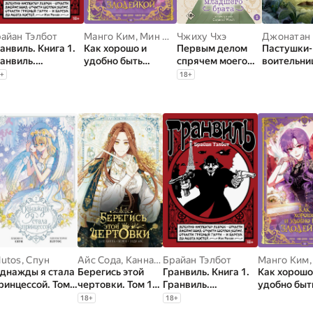
айан Тэлбот
Манго Ким
,
Мин Дохян
Чжиху Чхэ
анвиль. Книга 1.
Как хорошо и
Первым делом
Пастушки-
анвиль.
удобно быть
спрячем моего
воительни
анвиль, любовь
злодейкой. Том 1
младшего брата.
1
+
18
+
оя
Том 1
lutos
Амели Флише
,
Спун
Айс Сода
,
Канна Блю
Брайан Тэлбот
Манго Ким
днажды я стала
Берегись этой
Гранвиль. Книга 1.
Как хорошо
ринцессой. Том 7
чертовки. Том 1
Гранвиль.
удобно быт
вебтун)
(вебтун)
Гранвиль, любовь
злодейкой.
18
+
18
+
моя