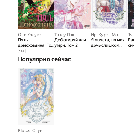
Оно Косукэ
Токсу Пэк
Ир
,
Курэн Мо
Тя
Путь
Дебютируй или
Я мачеха, но моя
Ра
домохозяина. Том
умри. Том 2
дочь слишком
си
11
милая. Том 2
4.
18
+
уч
Популярно сейчас
Plutos
,
Спун