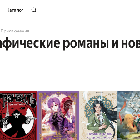
Каталог
Приключения
афические романы и но