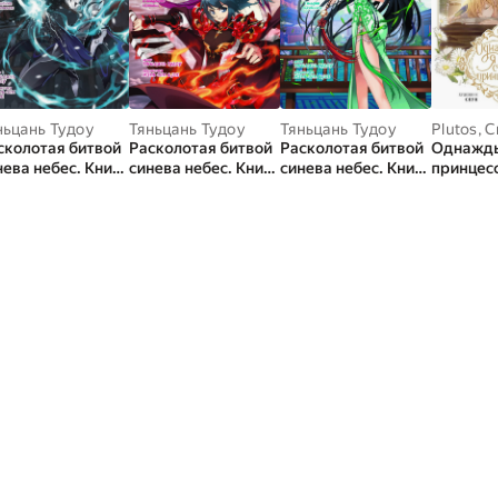
ньцань Тудоу
Тяньцань Тудоу
Тяньцань Тудоу
Plutos
,
С
сколотая битвой
Расколотая битвой
Расколотая битвой
Однажды
нева небес. Книга
синева небес. Книга
синева небес. Книга
принцесс
 Прощание с
2. Набор в
3. Гильдия
(вебтун)
ителем
академию Цзянань
алхимиков