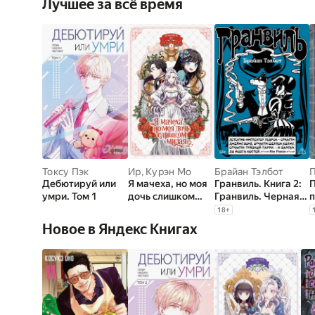
Лучшее за всё время
Токсу Пэк
Ир
,
Курэн Мо
Брайан Тэлбот
Дебютируй или
Я мачеха, но моя
Гранвиль. Книга 2:
умри. Том 1
дочь слишком
Гранвиль. Черная
п
милая. Том 1
душа. Гранвиль.
18
+
Новый год
Новое в Яндекс Книгах