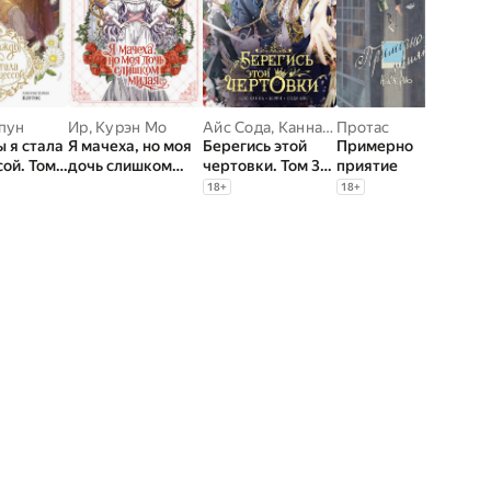
пун
Ир
,
Курэн Мо
Айс Сода
,
Канна Блю
Протас
 я стала
Я мачеха, но моя
Берегись этой
Примерно
ой. Том 8
дочь слишком
чертовки. Том 3
приятие
милая. Том 1
(вебтун)
18
+
18
+