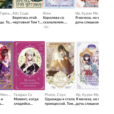
Джонатан Гарнье
,
Айс Сода
Амели Флише
Юин
Ир
,
Курэн Мо
Берегись этой
Королева со
Я мачеха, но моя
цы. Том
чертовки! Том 1
скальпелем.
дочь слишком
(новелла)
Доктор Элиза.
милая. Том 1
18
+
Книга 4 (новелла)
,
Мин Дохян
Гвиджо Со
Plutos
,
Спун
Ир
,
Курэн Мо
 и
Момент, когда
Однажды я стала
Я мачеха, но моя
ь
злодейка
принцессой. Том 8
дочь слишком
 Том 1
полюбила. Том 2
(вебтун)
милая. Том 2