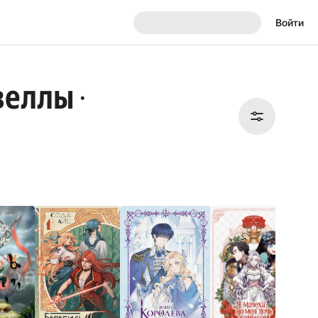
Войти
веллы
•