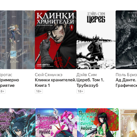
Протас
Сюй Сяньчжэ
Дэйв Сим
Поль Бри
Примерно
Клинки хранителей.
Цереб. Том 1.
Ад Данте.
риятие
Книга 1
Трубкозуб
Графичес
роман
18
+
18
+
18
+