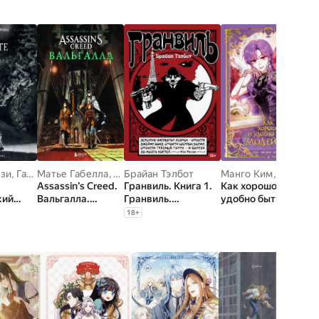
ззи
,
Гаэтан Бриззи
Матье Габелла
,
Паоло Трейси
Брайан Тэлбот
,
Фабьен Алькиэ
Манго Ким
,
Мин Дохян
Assassin’s Creed.
Гранвиль. Книга 1.
Как хорошо и
кий
Вальгалла.
Гранвиль.
удобно быть
Комикс
Гранвиль, любовь
злодейкой. Том 1
18
+
моя