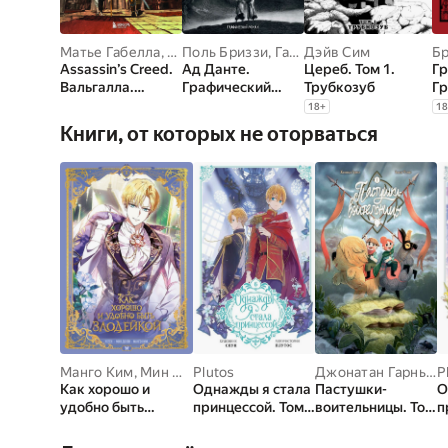
Матье Габелла
,
Паоло Трейси
Поль Бриззи
,
Фабьен Алькиэ
,
Гаэтан Бриззи
Дэйв Сим
Бр
Assassin’s Creed.
Ад Данте.
Цереб. Том 1.
Гр
Вальгалла.
Графический
Трубкозуб
Гр
Комикс
роман
Гр
18
+
18
м
Книги, от которых не оторваться
Манго Ким
,
Мин Дохян
Plutos
Джонатан Гарнье
,
P
Как хорошо и
Однажды я стала
Пастушки-
О
удобно быть
принцессой. Том 6
воительницы. Том
п
злодейкой. Том 2
(вебтун)
1
(