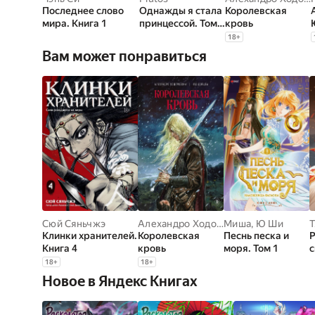
Последнее слово
Однажды я стала
Королевская
мира. Книга 1
принцессой. Том 6
кровь
(вебтун)
18
+
Вам может понравиться
Сюй Сяньчжэ
Алехандро Ходоровски
Миша
,
,
Лю Донцзы
Ю Ши
Т
Клинки хранителей.
Королевская
Песнь песка и
Р
Книга 4
кровь
моря. Том 1
с
1
18
+
18
+
Новое в Яндекс Книгах