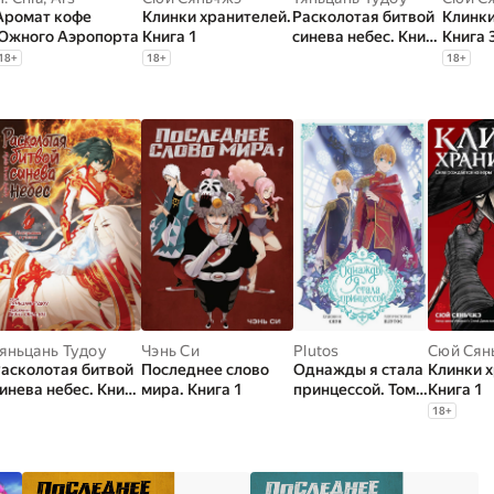
Аромат кофе
Клинки хранителей.
Расколотая битвой
Клинки
Южного Аэропорта
Книга 1
синева небес. Книга
Книга 
1
18
+
18
+
18
+
яньцань Тудоу
Чэнь Си
Plutos
Сюй Сян
асколотая битвой
Последнее слово
Однажды я стала
Клинки х
инева небес. Книга
мира. Книга 1
принцессой. Том 6
Книга 1
(вебтун)
18
+