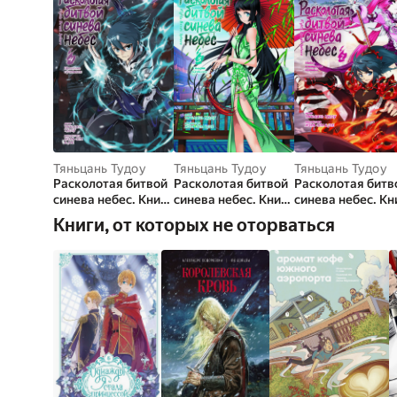
Тяньцань Тудоу
Тяньцань Тудоу
Тяньцань Тудоу
Расколотая битвой
Расколотая битвой
Расколотая битв
синева небес. Книга
синева небес. Книга
синева небес. Кн
4. Прощание с
3. Гильдия
2. Набор в
Книги, от которых не оторваться
учителем
алхимиков
академию Цзяна