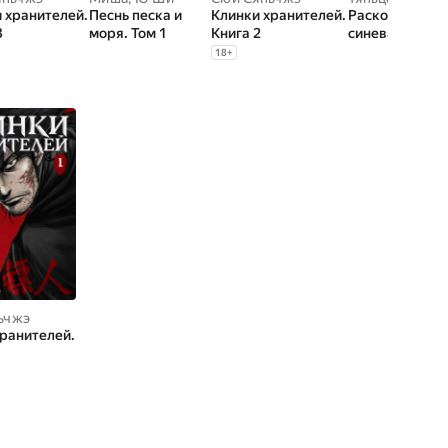
 хранителей.
Песнь песка и
Клинки хранителей.
Расколотая би
3
моря. Том 1
Книга 2
синева небес. 
2. Набор в
18
+
академию Цзя
ьчжэ
ранителей.