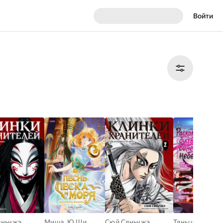
Войти
яньчжэ
Миша
,
Ю Ши
Сюй Сяньчжэ
Тяньцань Тудо