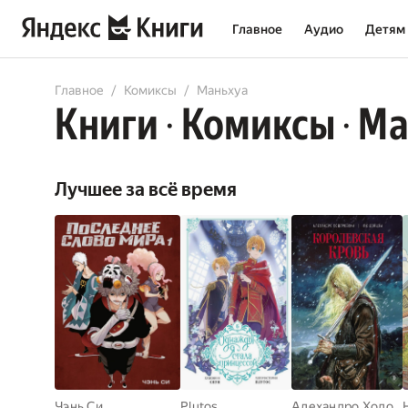
Главное
Аудио
Детям
All
Comicbooks
Главное
Комиксы
Маньхуа
Книги
Комиксы
Ма
•
•
Лучшее за всё время
Чэнь Си
Plutos
Алехандро Ходоровски