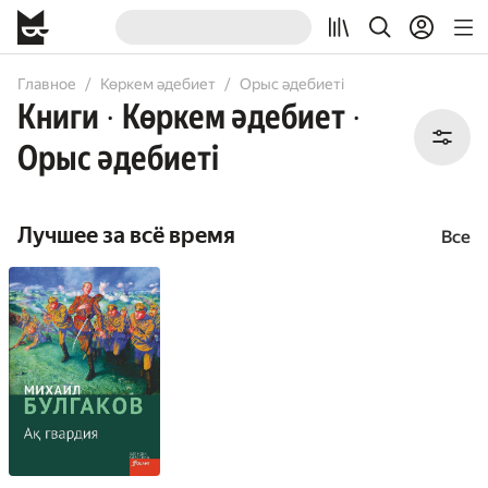
All
Books
Главное
Көркем әдебиет
Орыс әдебиеті
Книги
Көркем әдебиет
•
•
Орыс әдебиеті
Лучшее за всё время
Все