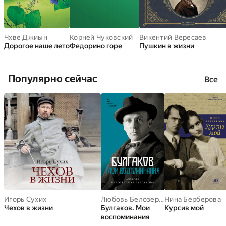
Чхве Джиын
Корней Чуковский
Викентий Вересаев
Дорогое наше лето
Федорино горе
Пушкин в жизни
Популярно сейчас
Все
Игорь Сухих
Любовь Белозерская-Булгакова
Нина Берберова
Чехов в жизни
Булгаков. Мои
Курсив мой
воспоминания