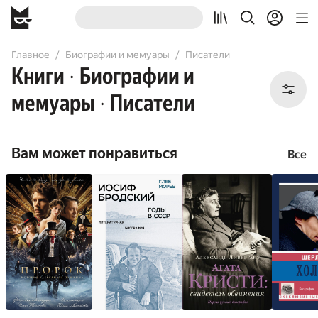
All
Books
Audiobooks
Comicbooks
Главное
Биографии и мемуары
Писатели
Книги
Биографии и
•
мемуары
Писатели
•
Вам может понравиться
Все