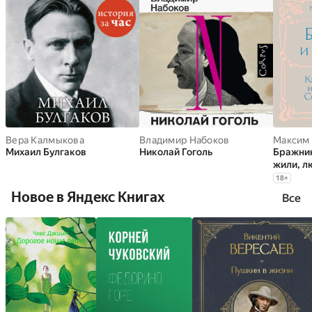
Вера Калмыкова
Владимир Набоков
Максим
Михаил Булгаков
Николай Гоголь
Бражник
жили, л
поэты С
18
+
Новое в Яндекс Книгах
Все