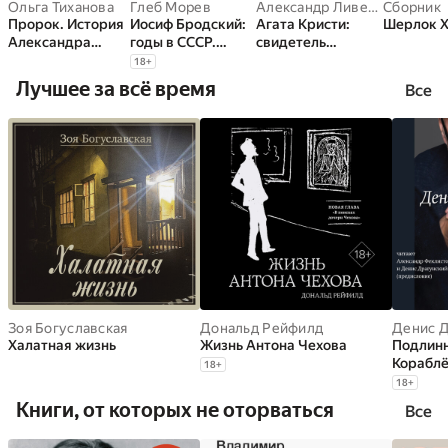
Ольга Тиханова
Глеб Морев
Александр Ливергант
Cборник
Пророк. История
Иосиф Бродский:
Агата Кристи:
Шерлок 
Александра
годы в СССР.
свидетель
Пушкина
Литературная
обвинения
18
+
биография
Лучшее за всё время
Все
Зоя Богуславская
Дональд Рейфилд
Денис Д
Халатная жизнь
Жизнь Антона Чехова
Подлинн
Корабл
18
+
18
+
Книги, от которых не оторваться
Все