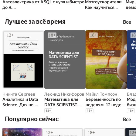
Автоэлектрика от А
SQL с нуля и быстро
Мозгоускорители:
Мир,
до Я.
Как научиться
демо
Фундаментальный
эффективно
как 
справочник для
мыслить, используя
Лучшее за всё время
Все
обучения и
приемы из разных
практики
наук
Никита Сергеев
Леонид Никифоров
Майкл Томпсон
Вла
Аналитика и Data
Математика для
Беременность по
Мод
Science. Для не-
DATA SCIENTIST.
неделям. 12 недель
бизн
аналитиков и даже
Анализ данных и
беременности. 5-я
нот
18
+
18
+
18
+
100%
математическое
неделя
Пос
Популярно сейчас
Все
гуманитариев…
моделирование
беременности. 38-я
нач
(путеводитель)
неделя
I
беременности