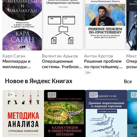
Карл Саган
Валентин Арьков
Антон Кротов
Миллиарды и
Операционные
Решение проблем
Опер
миллиарды:
системы. Учебное
по-простейшему.
розы
Размышления о
пособие
Почти все
деят
18
+
жизни и смерти на
жизненные
сило
Новое в Яндекс Книгах
Все
рубеже
проблемы имеют
Учеб
тысячелетий
простые решения