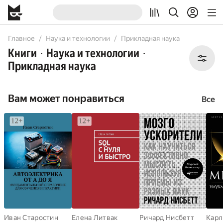
All
Books
Главное
Наука и технологии
Прикладная наука
Книги
Наука и технологии
•
•
Прикладная наука
Вам может понравиться
Все
Иван Старостин
Елена Литвак
Ричард Нисбетт
Карл