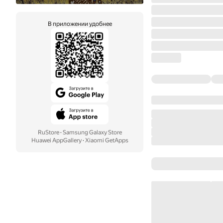
В приложении удобнее
RuStore
·
Samsung Galaxy Store
Huawei AppGallery
·
Xiaomi GetApps