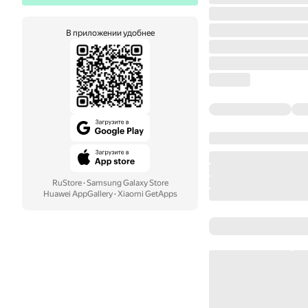
В приложении удобнее
RuStore
·
Samsung Galaxy Store
Huawei AppGallery
·
Xiaomi GetApps