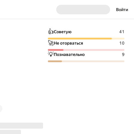
Войти
👍
Советую
41
🚀
Не оторваться
10
💡
Познавательно
9