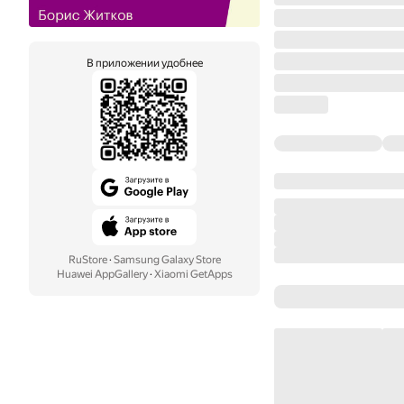
В приложении удобнее
RuStore
·
Samsung Galaxy Store
Huawei AppGallery
·
Xiaomi GetApps