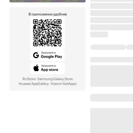
В приложении удобнее
RuStore
·
Samsung Galaxy Store
Huawei AppGallery
·
Xiaomi GetApps