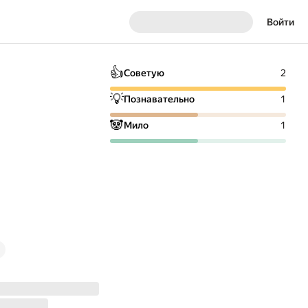
Войти
👍
Советую
2
💡
Познавательно
1
🐼
Мило
1