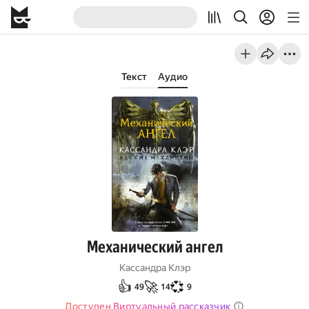
Текст
Аудио
Механический ангел
Кассандра Клэр
👍
🚀
💞
49
14
9
Доступен Виртуальный рассказчик