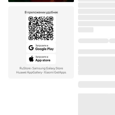
В приложении удобнее
RuStore
·
Samsung Galaxy Store
Huawei AppGallery
·
Xiaomi GetApps