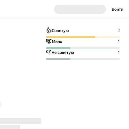
Войти
👍
Советую
2
🐼
Мило
1
👎
Не советую
1