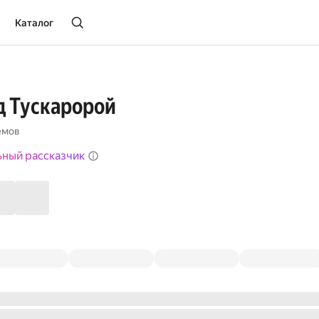
Каталог
д Тускаророй
емов
ьный рассказчик