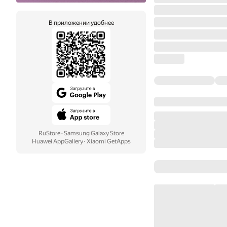
В приложении удобнее
RuStore
·
Samsung Galaxy Store
Huawei AppGallery
·
Xiaomi GetApps