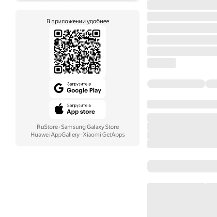
В приложении удобнее
RuStore
·
Samsung Galaxy Store
Huawei AppGallery
·
Xiaomi GetApps