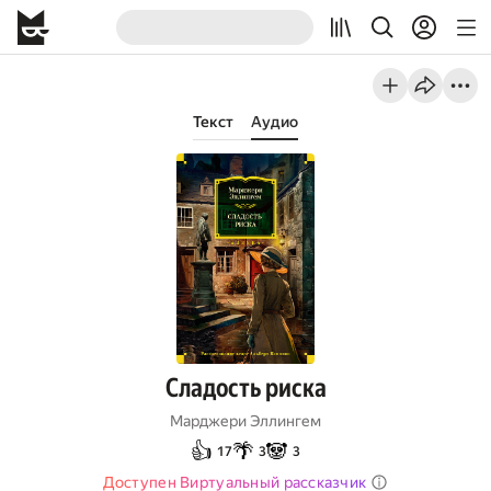
Текст
Аудио
Сладость риска
Марджери Эллингем
👍
🌴
🐼
17
3
3
Доступен Виртуальный рассказчик